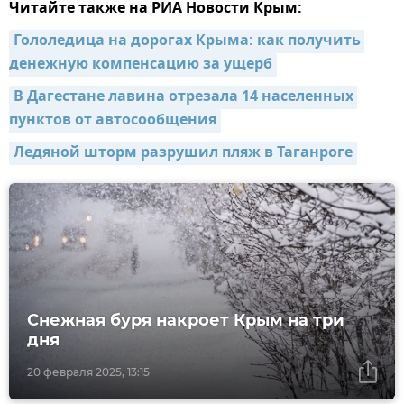
Читайте также на РИА Новости Крым:
Гололедица на дорогах Крыма: как получить 
денежную компенсацию за ущерб
В Дагестане лавина отрезала 14 населенных 
пунктов от автосообщения
Ледяной шторм разрушил пляж в Таганроге
Снежная буря накроет Крым на три
дня
20 февраля 2025, 13:15