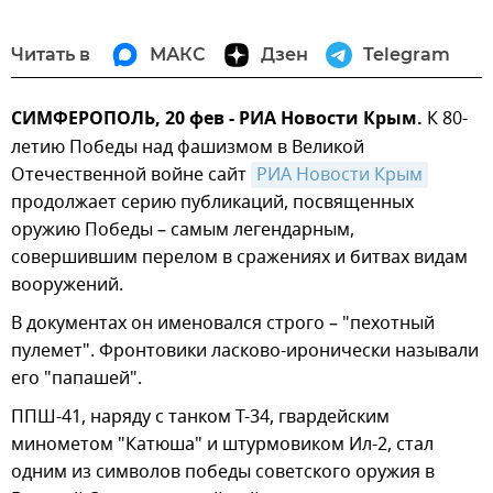
Читать в
МАКС
Дзен
Telegram
СИМФЕРОПОЛЬ, 20 фев - РИА Новости Крым.
К 80-
летию Победы над фашизмом в Великой
Отечественной войне сайт
РИА Новости Крым
продолжает серию публикаций, посвященных
оружию Победы – самым легендарным,
совершившим перелом в сражениях и битвах видам
вооружений.
В документах он именовался строго – "пехотный
пулемет". Фронтовики ласково-иронически называли
его "папашей".
ППШ-41, наряду с танком Т-34, гвардейским
минометом "Катюша" и штурмовиком Ил-2, стал
одним из символов победы советского оружия в