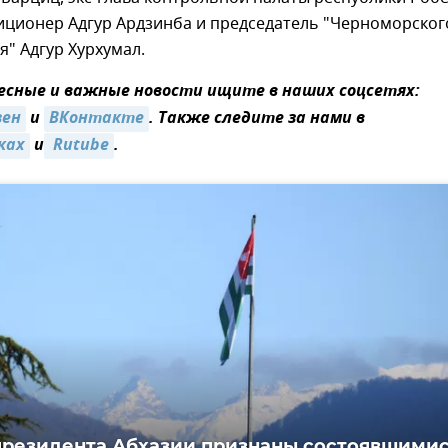
иционер Адгур Ардзинба и председатель "Черноморског
я" Адгур Хурхумал.
сные и важные новости ищите в наших соцсетях:
зен
и
ВКонтакте
. Также следите за нами в
ках
и
 Rutube
.
резидента Абхазии признаны состоявшими