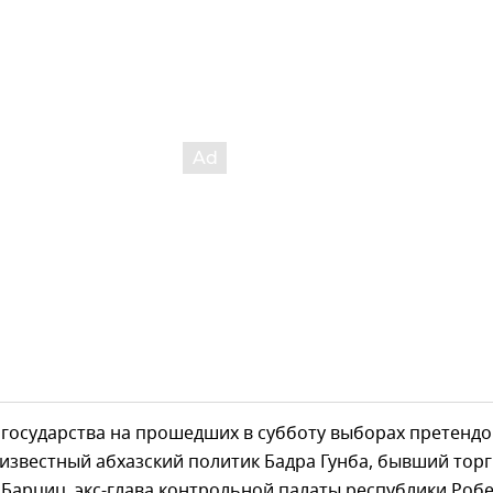
 государства на прошедших в субботу выборах претенд
 известный абхазский политик Бадра Гунба, бывший тор
 Барциц, экс-глава контрольной палаты республики Роб