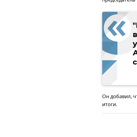
председатель
"
Он добавил, ч
итоги.