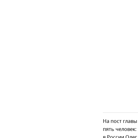
На пост главы
пять человек:
в России Олег