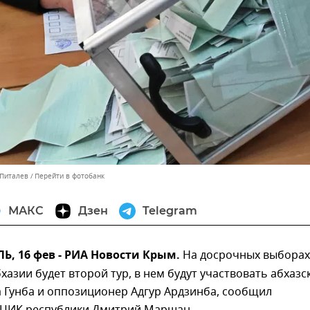
 Питалев
Перейти в фотобанк
МАКС
Дзен
Telegram
, 16 фев - РИА Новости Крым.
На досрочных выборах
хазии будет второй тур, в нем будут участвовать абхазс
 Гунба и оппозиционер Адгур Ардзинба, сообщил