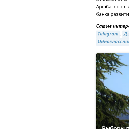
Аршба, оппоз
банка развити
Самые интере
Telegram
,
Д
Одноклассни
Выборы п