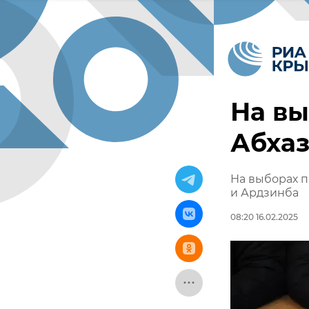
На вы
Абхаз
На выборах п
и Ардзинба
08:20 16.02.2025