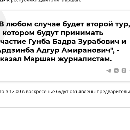
 ЦИК республики Дмитрий Маршан.
В любом случае будет второй тур,
в котором будут принимать
участие Гунба Бадра Зурабович и
Ардзинба Адгур Амиранович", -
сказал Маршан журналистам.
то в 12.00 в воскресенье будут объявлены предварител