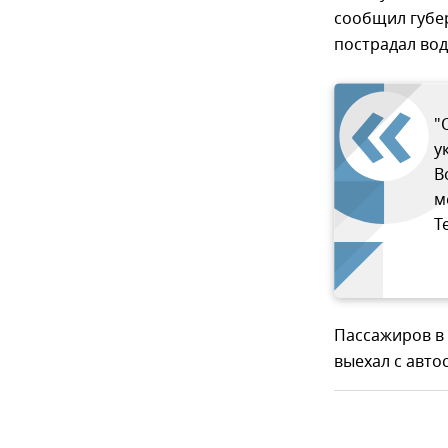
сообщил губер
пострадал вод
"
у
В
м
T
Пассажиров в 
выехал с авто