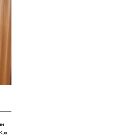
ый
Как