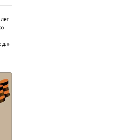
 лет
ко-
 для