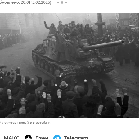
бновлено: 20:01 15.02.2025)
й Лоскутов
Перейти в фотобанк
МАКС
Дзен
Telegram