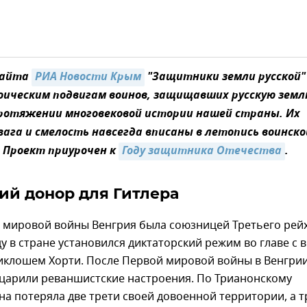
сайта
РИА Новости Крым
"Защитники земли русской"
оическим подвигам воинов, защищавших русскую земл
протяжении многовековой истории нашей страны. Их
вага и смелость навсегда вписаны в летопись воинско
. Проект приурочен к
Году защитника Отечества
.
ий донор для Гитлера
 мировой войны Венгрия была союзницей Третьего рейх
ду в стране установился диктаторский режим во главе с в
клошем Хорти. После Первой мировой войны в Венгрии
 царили реваншистские настроения. По Трианонскому
на потеряла две трети своей довоенной территории, а т