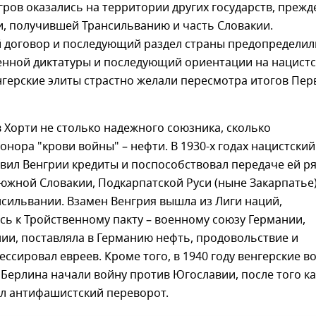
ров оказались на территории других государств, прежд
и, получившей Трансильванию и часть Словакии.
 договор и последующий раздел страны предопределил
енной диктатуры и последующий ориентации на нацист
герские элиты страстно желали пересмотра итогов Пер
в Хорти не столько надежного союзника, сколько
онора "крови войны" – нефти. В 1930-х годах нацистский
вил Венгрии кредиты и поспособствовал передаче ей р
южной Словакии, Подкарпатской Руси (ныне Закарпатье)
сильвании. Взамен Венгрия вышла из Лиги наций,
ь к Тройственному пакту – военному союзу Германии,
ии, поставляла в Германию нефть, продовольствие и
ессировал евреев. Кроме того, в 1940 году венгерские в
Берлина начали войну против Югославии, после того ка
л антифашистский переворот.