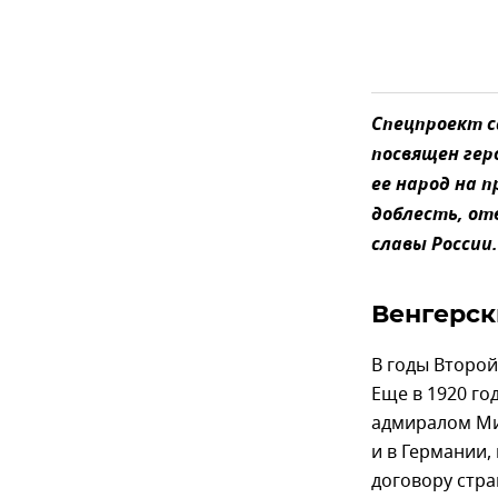
Спецпроект 
посвящен гер
ее народ на 
доблесть, от
славы России
Венгерск
В годы Второй
Еще в 1920 го
адмиралом Ми
и в Германии,
договору стра