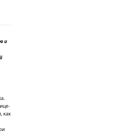
ю и
й
а.
ице-
, как
ри