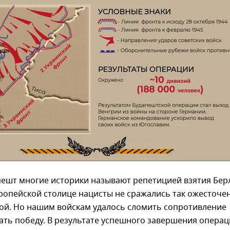
пешт многие историки называют репетицией взятия Бер
ропейской столице нацисты не сражались так ожесточе
кой. Но нашим войскам удалось сломить сопротивление
ать победу. В результате успешного завершения опера