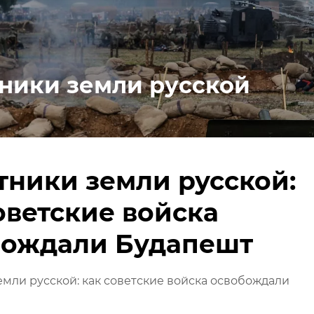
ники земли русской
ники земли русской:
оветские войска
бождали Будапешт
мли русской: как советские войска освобождали