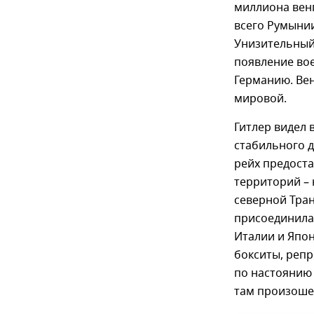
миллиона венг
всего Румыни
Унизительный
появление во
Германию. Вен
мировой.
Гитлер видел 
стабильного д
рейх предоста
территорий – 
северной Тран
присоединилас
Италии и Япон
бокситы, репр
по настоянию 
там произоше