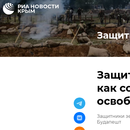
Защит
Защит
как с
осво
Защитники зе
Будапешт