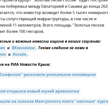
о проекта курорт "Золотые пески России" будет построен
на побережье между Евпаторией и Саками до конца 202
агается, что инвестор возведет более 5 тысяч номерног
ты сопутствующей инфраструктуры, в том числе и
линой 11 километров. Всего площадь "Золотых песков
вит более 100 гектаров.
сные и важные новости ищите в наших соцсетях:
зен
и
ВКонтакте
. Также следите за нами в
ках
и
Rutube
.
же на РИА Новости Крым:
 Скифском" раскопали уникальное половецкое 
ле открылся новый музей археологии
ашли на склонах Мангупского плато "элитные" кург