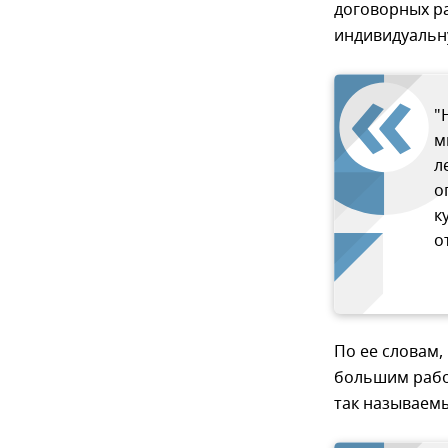
договорных р
индивидуальн
"
м
л
о
к
о
По ее словам,
большим рабо
так называемы