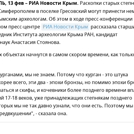
, 13 фев – РИА Новости Крым.
Раскопки старых степ
Симферополем в поселке Гресовский могут принести не
мским археологам. Об этом в ходе пресс-конференции 
ом пресс-центре
РИА Новости Крым
рассказала старш
дник Института археологии Крыма РАН, кандидат
наук Анастасия Стоянова.
х объектах начнутся в самом скором времени, как тольк
курганами, мы не знаем. Потому что курган - это штука
корее всего, эти два - эпохи бронзы, но помимо эпохи б
заться и скифы, и кочевники более позднего времени вп
й 17-18 веков, уже принадлежащих степнякам позднего
торых мы не так давно узнали, что они есть. Поэтому мы
редвкушении", - сказала она.