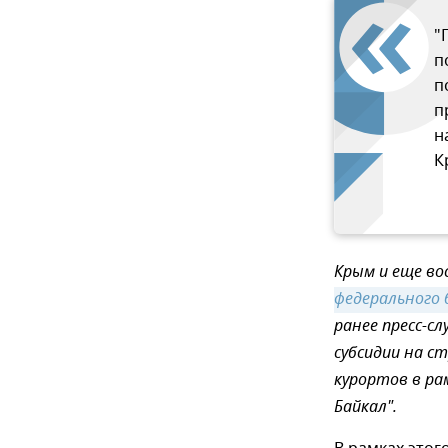
"
п
п
п
н
К
Крым и еще во
федерального
ранее пресс-с
субсидии на с
курортов в ра
Байкал".