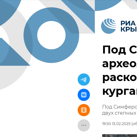
Под 
архео
раско
курга
Под Симфероп
двух степных
19:50 13.02.2025
(об