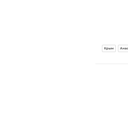
Крым
Анас