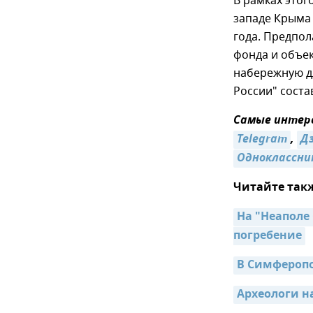
В рамках этог
западе Крыма 
года. Предпол
фонда и объек
набережную д
России" соста
Самые интере
Telegram
,
Д
Одноклассни
Читайте так
На "Неаполе
погребение
В Симферопо
Археологи н