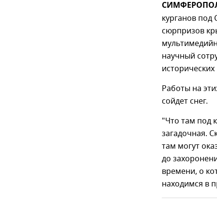
СИМФЕРОПОЛЬ
курганов под 
сюрпризов кры
мультимедийн
научный сотру
исторических 
Работы на эти
сойдет снег.
"Что там под 
загадочная. С
там могут ока
до захоронени
времени, о ко
находимся в п