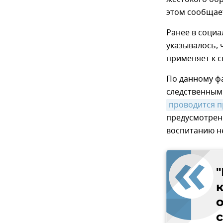
этом сообщает
Ранее в соци
указывалось,
применяет к 
По данному фа
следственными
проводится п
предусмотренн
воспитанию н
о