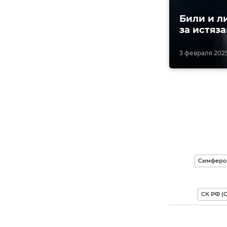
Били и л
за истяз
3 февраля 2025
Симферо
СК РФ (