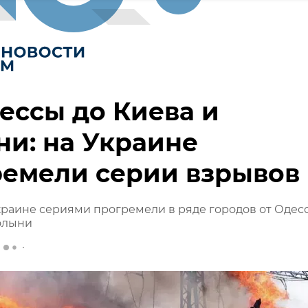
ессы до Киева и
и: на Украине
ремели серии взрывов
раине сериями прогремели в ряде городов от Одес
олыни