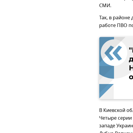
СМИ.
Так, в районе
работе ПВО по
Н
о
В Киевской об
Четыре серии 
западе Украи