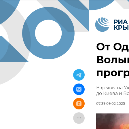
От Од
Волын
прог
Взрывы на Ук
до Киева и В
07:39 09.02.2025