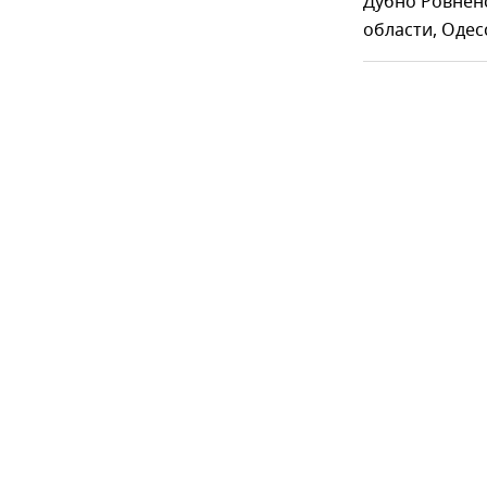
Дубно Ровненс
области, Одес