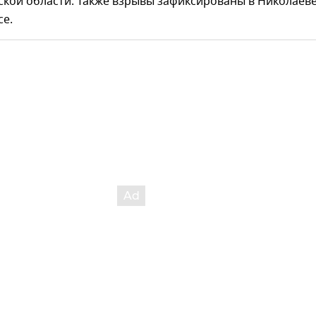
кой области. Также взрывы зафиксированы в Николаеве
се.