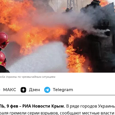
ужба Украины по чрезвычайным ситуациям
МАКС
Дзен
Telegram
, 9 фев – РИА Новости Крым.
В ряде городов Украины
раля гремели серии взрывов, сообщают местные власти