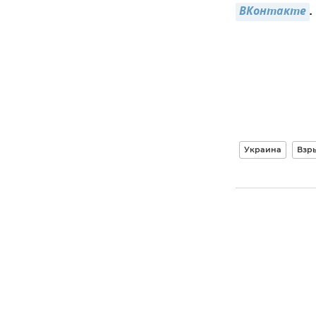
ВКонтакте
.
Украина
Взр