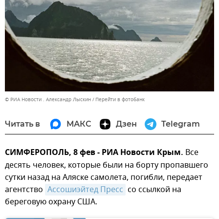
© РИА Новости . Александр Лыскин
Перейти в фотобанк
Читать в
МАКС
Дзен
Telegram
СИМФЕРОПОЛЬ, 8 фев - РИА Новости Крым.
Все
десять человек, которые были на борту пропавшего
сутки назад на Аляске самолета, погибли, передает
агентство
Ассошиэйтед Пресс
со ссылкой на
береговую охрану США.