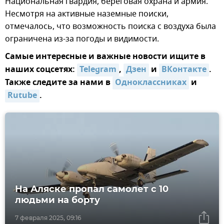
Национальная гвардия, береговая охрана и армия.
Несмотря на активные наземные поиски,
отмечалось, что возможность поиска с воздуха была
ограничена из-за погоды и видимости.
Самые интересные и важные новости ищите в
наших соцсетях:
Telegram
,
Дзен
и
ВКонтакте
.
Также следите за нами в
Одноклассниках
и
Rutube
.
На Аляске пропал самолет с 10
людьми на борту
7 февраля 2025, 09:16