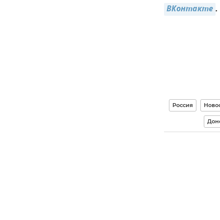
ВКонтакте
.
Россия
Ново
Дон