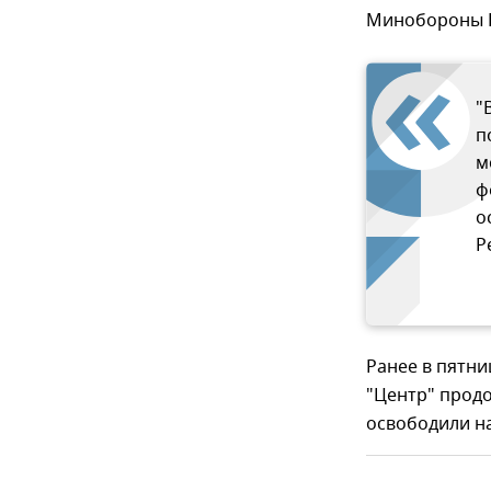
Минобороны 
"
п
м
ф
о
Р
Ранее в пятн
"Центр" прод
освободили на