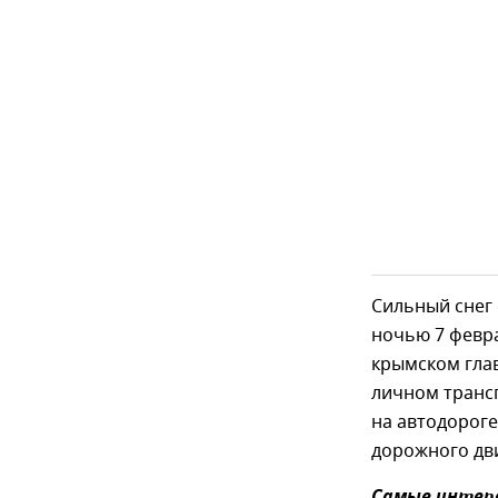
Сильный снег 
ночью 7 февра
крымском глав
личном транс
на автодороге
дорожного дв