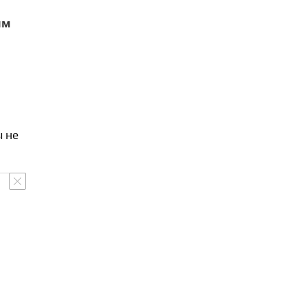
ым
ы не