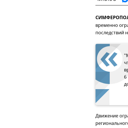
СИМФЕРОПОЛЬ
временно огра
последствий 
"
ч
в
6
д
Движение огр
региональног