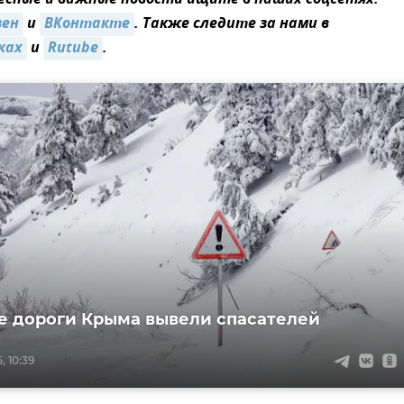
сные и важные новости ищите в наших соцсетях:
зен
и
ВКонтакте
. Также следите за нами в
ках
и
Rutube
.
е дороги Крыма вывели спасателей
, 10:39