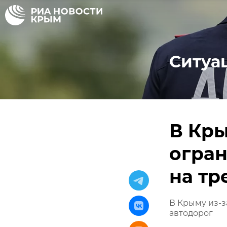
Ситуа
В Кры
огра
на тр
В Крыму из-з
автодорог