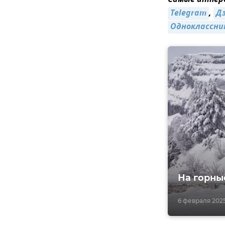
Самые интере
Telegram
,
Д
Одноклассни
На горны
6 февраля 2025