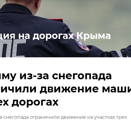
ция на дорогах Крыма
му из-за снегопада
ничили движение маш
ех дорогах
а снегопада ограничили движение на участках трех