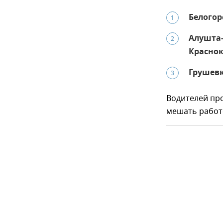
Белогор
1
Алушта-
2
Красно
Грушевк
3
Водителей про
мешать работ