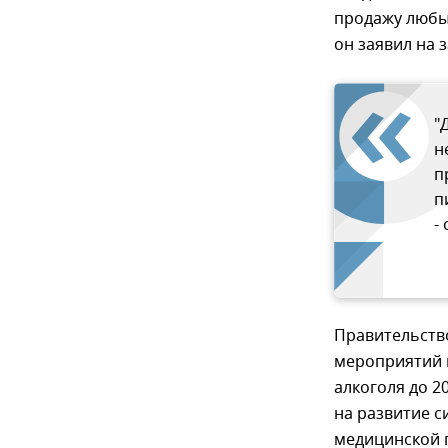
продажу любы
он заявил на 
"
н
п
п
-
Правительство
мероприятий 
алкоголя до 2
на развитие с
медицинской 