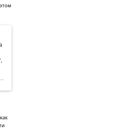
 этом
й
,
как
ти