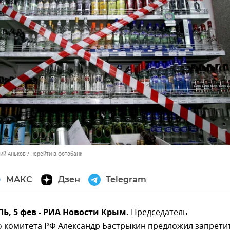
лий Аньков
Перейти в фотобанк
МАКС
Дзен
Telegram
, 5 фев - РИА Новости Крым.
Председатель
о комитета РФ Александр Бастрыкин предложил запрети