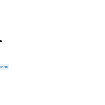
и
млн 