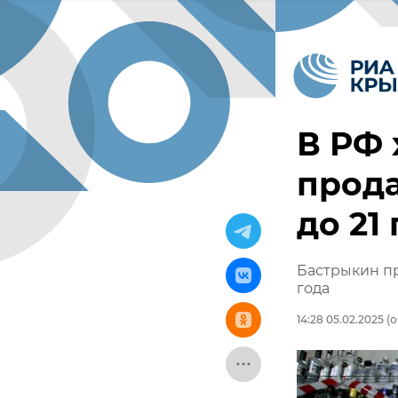
В РФ 
прод
до 21
Бастрыкин пр
года
14:28 05.02.2025
(о