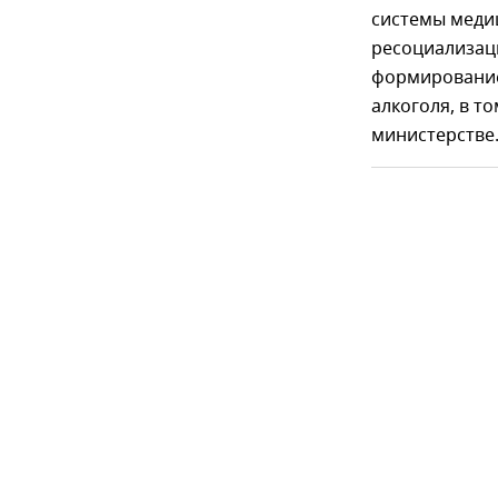
системы меди
ресоциализаци
формирование
алкоголя, в т
министерстве