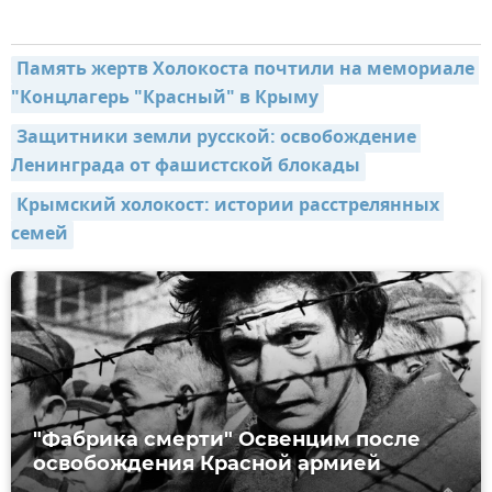
Память жертв Холокоста почтили на мемориале 
"Концлагерь "Красный" в Крыму
Защитники земли русской: освобождение 
Ленинграда от фашистской блокады
Крымский холокост: истории расстрелянных 
семей
"Фабрика смерти" Освенцим после
освобождения Красной армией