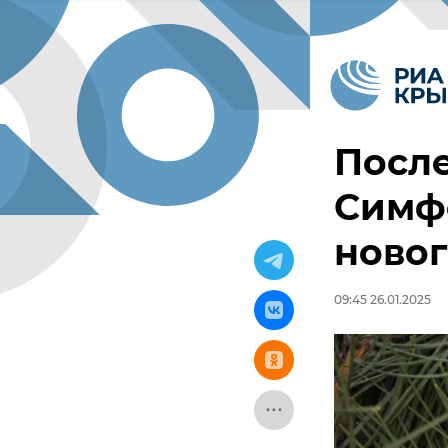
После
Симфе
новог
09:45 26.01.2025