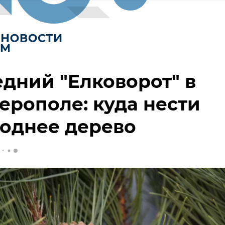
дний "Eлковорот" в
рополе: куда нести
однее дерево