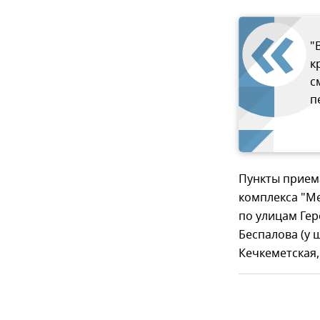
"
к
с
п
Пункты прием
комплекса "Ме
по улицам Гер
Беспалова (у 
Кечкеметская,