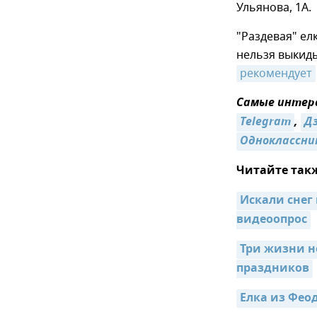
Ульянова, 1А.
"Раздевая" ел
нельзя выкиды
рекомендует
Самые интере
Telegram
,
Д
Одноклассни
Читайте так
Искали снег 
видеоопрос
Три жизни н
праздников
Елка из Фео