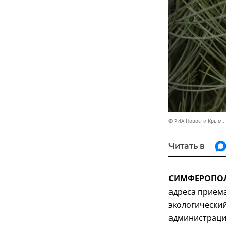
© РИА Новости Крым .
Читать в
СИМФЕРОПОЛЬ
адреса приема
экологический
администраци