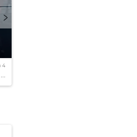
В Крыму проходят учения
 4
© РИА Новости Крым