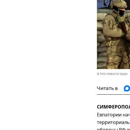
© РИА Новости Крым
Читать в
СИМФЕРОПОЛЬ
Евпатории на
территориаль
обороны РФ и