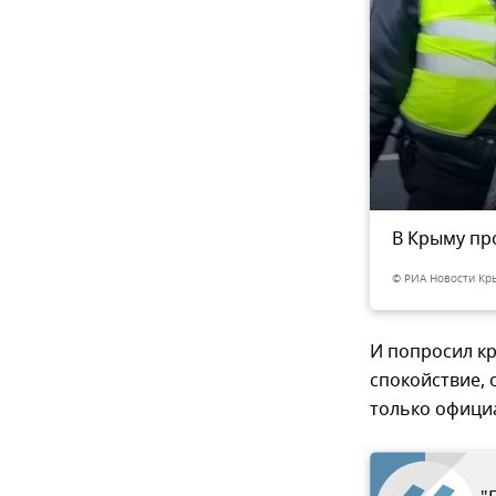
В Крыму пр
4
из 4
© РИА Новости Кр
И попросил кр
спокойствие, 
только офици