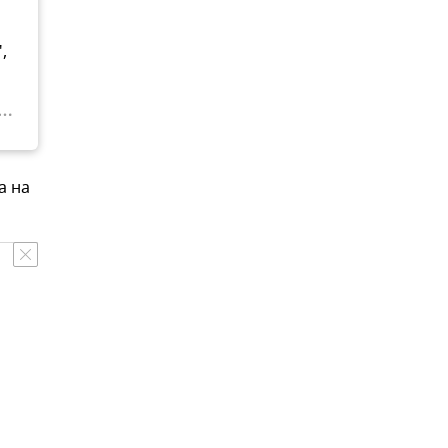
,
а на