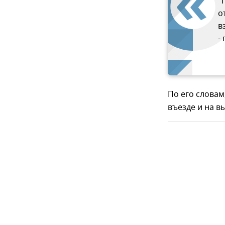
"
о
в
-
По его словам
въезде и на в