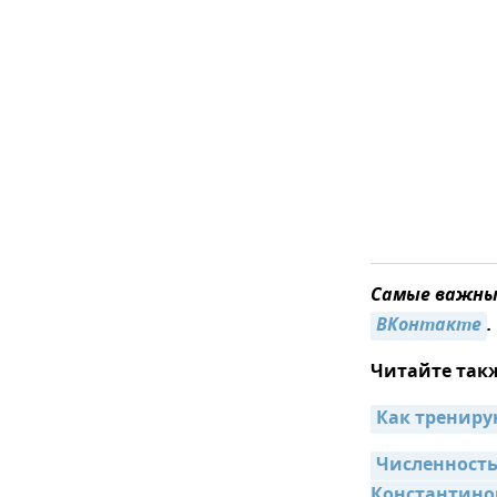
Самые важные
ВКонтакте
.
Читайте так
Как трениру
Численность
Константино