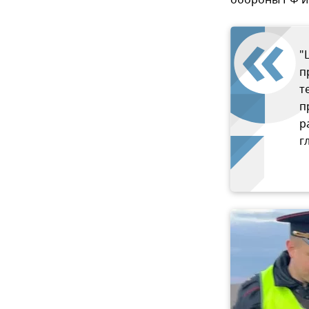
"
п
т
п
р
г