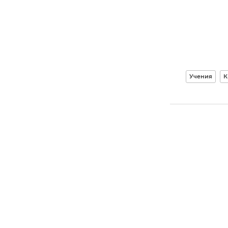
Учения
К