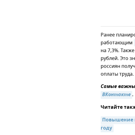
Ранее планиро
работающим
на 7,3%. Также
рублей. Это з
россиян полу
оплаты труда.
Самые важные
ВКонтакте
.
Читайте так
Повышение п
году