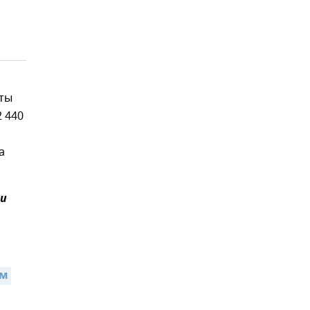
ты
2 440
а
и
м 