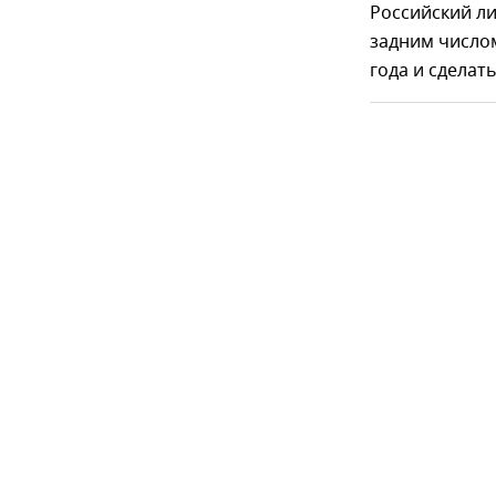
Российский л
задним числом
года и сделат