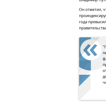
Владимир Пут
Он отметил, ч
проиндексиру
года превыси
правительства
"
п
ф
п
о
д
ч