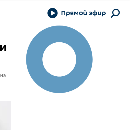
ии
 на