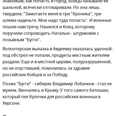
знакомым, как попасть в город. Бойцы называли ее
шальной, всячески отговаривали. Но она лишь
твердила: "Замотаете меня в три "броника", три
шлема наденьте. Мне надо туда попасть". И военные
пошли навстречу. Нашелся и боец, которому
поручили сопроводить Наталью - штурмовик с
позывным "Бугги".
Волонтерская вылазка в Авдеевку оказалась удачной:
под обстрел не попали, продукты местным жителям
раздали. Еще и в местной церкви, полуразрушенной,
но не опустевшей, помолились за здравие
российских бойцов и за Победу.
Позже "Бугги" - сибиряк Владимир Лобанков - стал ее
мужем. Венчались в Крыму. У того самого батюшки,
который пек булочки для российских военных в
Херсоне.