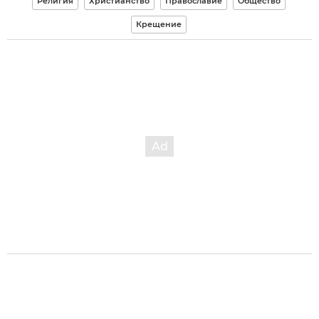
Религия
Христианство
Православие
Общество
Крещение