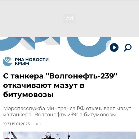
С танкера "Волгонефть-239"
откачивают мазут в
битумовозы
Морспасслужба Минтранса РФ откачивает мазут
из танкера "Волгонефть-239" в битумовозы
19:31 19.01.2025