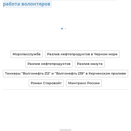
работа волонтеров
Морспасслужба
Разлив нефтепродуктов в Черном море
Разлив нефтепродуктов
Разлив мазута
Танкеры "Волгонефть 212" и "Волгонефть 239" в Керченском проливе
Роман Старовойт
Минтранс России