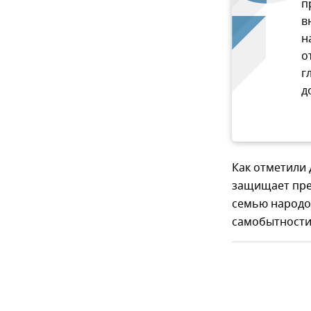
п
в
н
о
г
д
Как отметили 
защищает пре
семью народов
самобытности