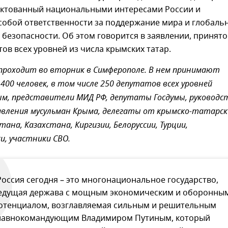
иктованный национальными интересами России и
собой ответственности за поддержание мира и глобаль
безопасности. Об этом говорится в заявлении, принято
тов всех уровней из числа крымских татар.
проходит во вторник в Симферополе. В нем принимают
 400 человек, в том числе 250 депутатов всех уровней
ым, представители МИД РФ, депутаты Госдумы, руководс
авления мусульман Крыма, делегаты от крымско-татарск
ана, Казахстана, Киргизии, Белоруссии, Турции,
, участники СВО.
Россия сегодня – это многонациональное государство,
едущая держава с мощным экономическим и оборонны
отенциалом, возглавляемая сильным и решительным
лавнокомандующим Владимиром Путиным, который