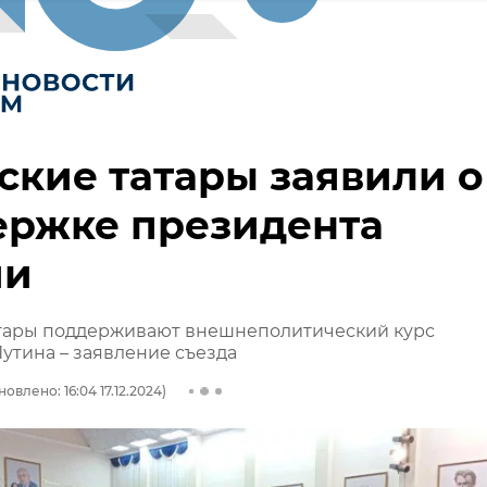
кие татары заявили о
ержке президента
ии
тары поддерживают внешнеполитический курс
утина – заявление съезда
овлено: 16:04 17.12.2024)