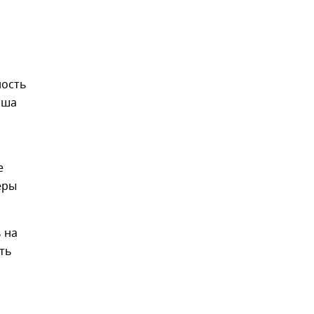
ность
аша
е
еры
 на
ть