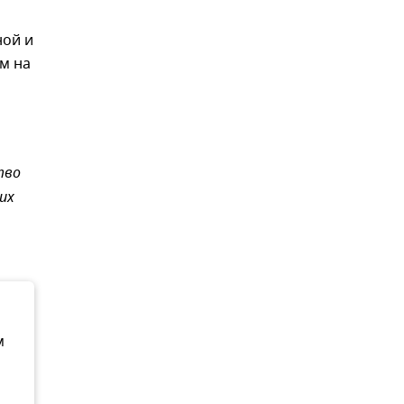
ной и
м на
тво
их
м