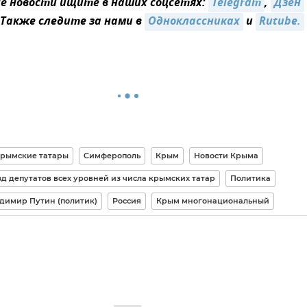
 новости ищите в наших соцсетях:
Telegram
,
Дзен
 Также следите за нами в
Одноклассниках
и
Rutube.
рымские татары
Симферополь
Крым
Новости Крыма
зд депутатов всех уровней из числа крымских татар
Политика
димир Путин (политик)
Россия
Крым многонациональный