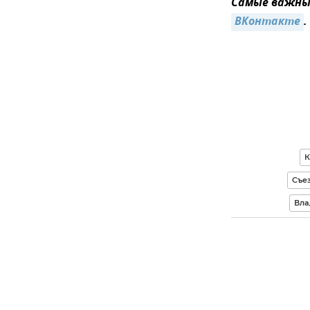
Самые важные
ВКонтакте
.
К
Съе
Вла