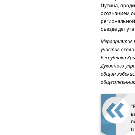
Путина, прод
осознанием о
региональной 
съезде депута
Мероприятие 
участие около
Республики Кр
Духовного упр
общин Узбекист
общественники
"
в
п
г