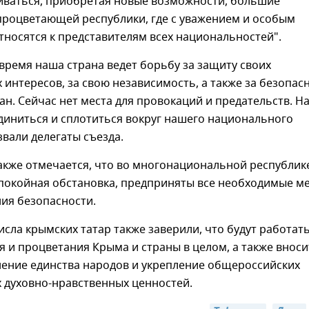
иваться, приобретая новые возможности, большие
процветающей республики, где с уважением и особым
носятся к представителям всех национальностей".
время наша страна ведет борьбу за защиту своих
интересов, за свою независимость, а также за безопас
н. Сейчас нет места для провокаций и предательств. Н
диниться и сплотиться вокруг нашего национального
звали делегаты съезда.
акже отмечается, что во многонациональной республик
спокойная обстановка, предприняты все необходимые м
ия безопасности.
исла крымских татар также заверили, что будут работать
я и процветания Крыма и страны в целом, а также вноси
нение единства народов и укрепление общероссийских
 духовно-нравственных ценностей.