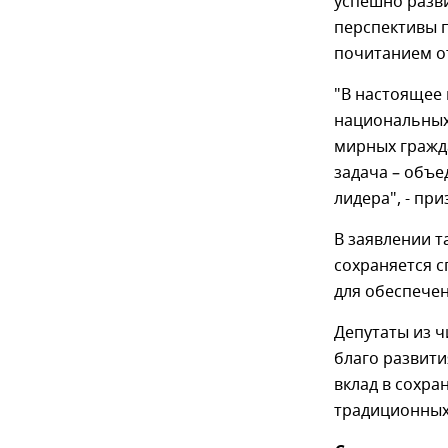
успешно разв
перспективы 
почитанием от
"В настоящее 
национальных 
мирных гражда
задача – объе
лидера", - при
В заявлении т
сохраняется 
для обеспечен
Депутаты из ч
благо развити
вклад в сохра
традиционных