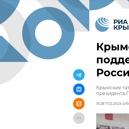
Крымс
подд
Росс
Крымские та
президента П
15:28 17.12.2024
(обн