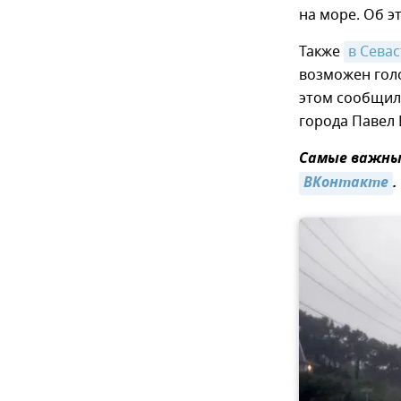
на море. Об э
Также
в Сева
возможен голо
этом сообщил
города Павел 
Самые важные
ВКонтакте
.