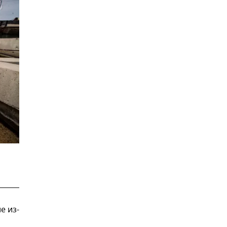
е из-