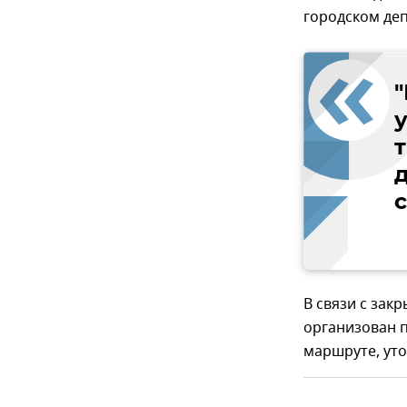
городском де
д
В связи с зак
организован 
маршруте, уто