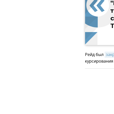
т
Т
Рейд был
зак
курсирования 