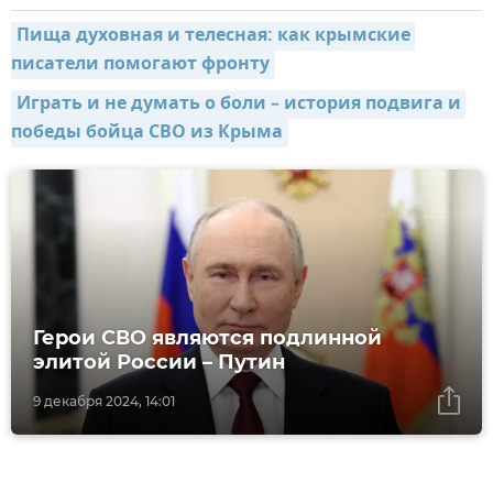
Пища духовная и телесная: как крымские 
писатели помогают фронту
Играть и не думать о боли – история подвига и 
победы бойца СВО из Крыма
Герои СВО являются подлинной
элитой России – Путин
9 декабря 2024, 14:01