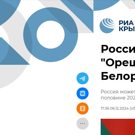
Росси
"Ореш
Белор
Россия может
половине 202
17:36 06.12.2024
(об