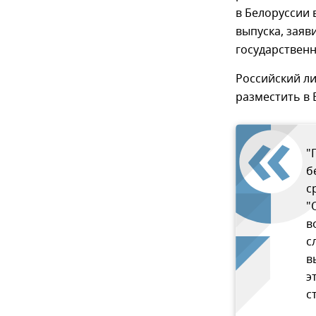
в Белоруссии 
выпуска, заяв
государственн
Российский л
разместить в
"
б
с
"
в
с
в
э
с