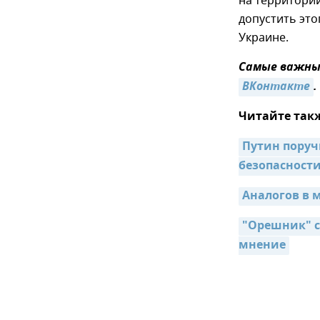
на территори
допустить это
Украине.
Самые важные
ВКонтакте
.
Читайте так
Путин поручи
безопасност
Аналогов в 
"Орешник" с
мнение