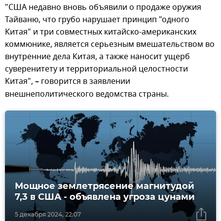
"США недавно вновь объявили о продаже оружия
Тайваню, что грубо нарушает принцип "одного
Китая" и три совместных китайско-американских
коммюнике, является серьезным вмешательством во
внутренние дела Китая, а также наносит ущерб
суверенитету и территориальной целостности
Китая",
–
говорится в заявлении
внешнеполитического ведомства страны.
Мощное землетрясение магнитудой
7,3 в США - объявлена угроза цунами
5 декабря 2024, 22:07