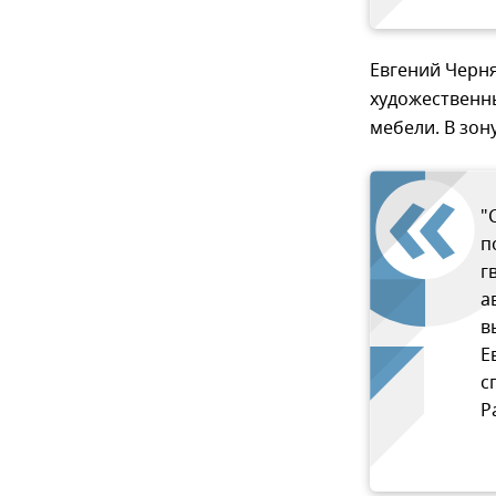
Евгений Черня
художественн
мебели. В зон
"
п
г
а
в
Е
с
Р