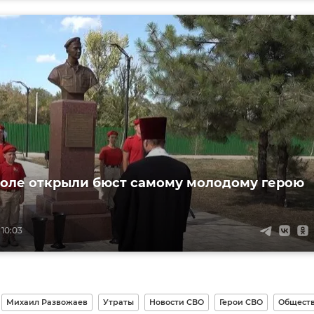
оле открыли бюст самому молодому герою
 10:03
Михаил Развожаев
Утраты
Новости СВО
Герои СВО
Общест