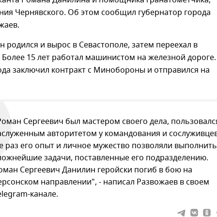
жанта Романа Данилина и помощника гранатометчика,
ния Чернявского. Об этом сообщил губернатор города
жаев.
 родился и вырос в Севастополе, затем переехал в
 Более 15 лет работал машинистом на железной дороге.
ода заключил контракт с Минобороны и отправился на
Роман Сергеевич был мастером своего дела, пользовалс
аслуженным авторитетом у командования и сослуживцев
е раз его опыт и личное мужество позволяли выполнить
ложнейшие задачи, поставленные его подразделению.
оман Сергеевич Данилин геройски погиб в бою на
ерсонском направлении", - написал Развожаев в своем
elegram-канале.