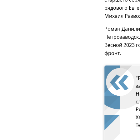
старшего сер
рядового Евге
Михаил Разво
Роман Данилин
Петрозаводск.
Весной 2023 г
фронт.
"
з
Н
с
Р
Х
T