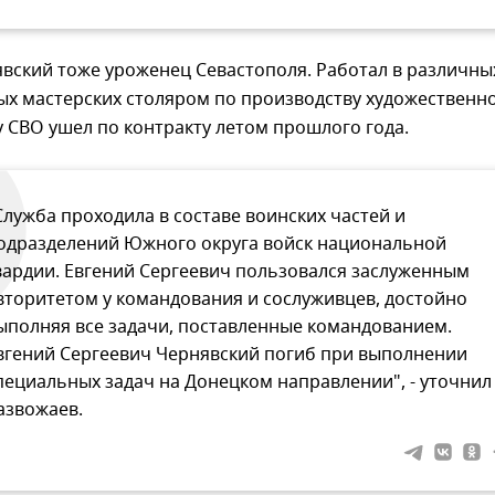
вский тоже уроженец Севастополя. Работал в различны
ых мастерских столяром по производству художественн
у СВО ушел по контракту летом прошлого года.
Служба проходила в составе воинских частей и
одразделений Южного округа войск национальной
вардии. Евгений Сергеевич пользовался заслуженным
вторитетом у командования и сослуживцев, достойно
ыполняя все задачи, поставленные командованием.
вгений Сергеевич Чернявский погиб при выполнении
пециальных задач на Донецком направлении", - уточнил
азвожаев.