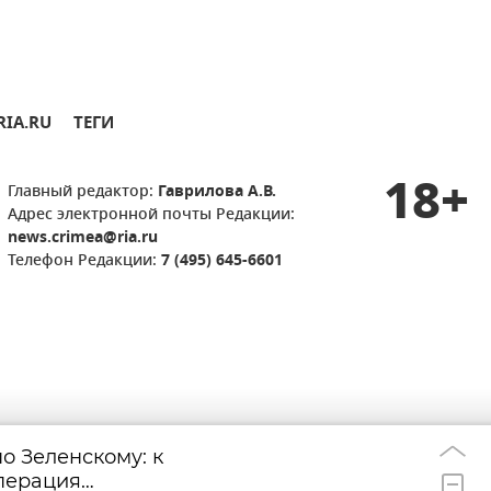
RIA.RU
ТЕГИ
18+
Главный редактор:
Гаврилова А.В.
Адрес электронной почты Редакции:
news.crimea@ria.ru
Телефон Редакции:
7 (495) 645-6601
о Зеленскому: к
Крымский мост с
07:09
перация
утру пятницы