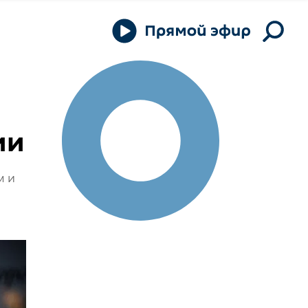
ии
м и