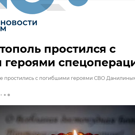
тополь простился с
я героями спецоперац
ле простились с погибшими героями СВО Данилины