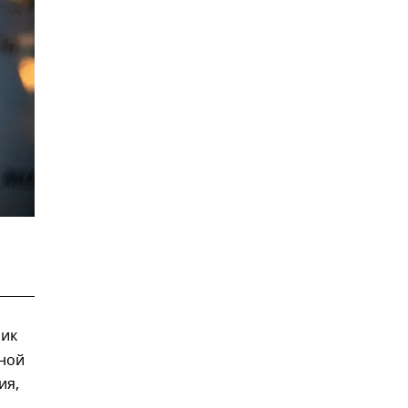
ник
нной
ия,