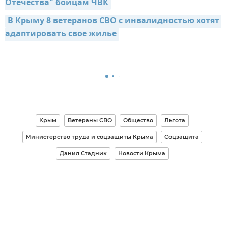
Отечества" бойцам ЧВК
В Крыму 8 ветеранов СВО с инвалидностью хотят 
адаптировать свое жилье
Крым
Ветераны СВО
Общество
Льгота
Министерство труда и соцзащиты Крыма
Соцзащита
Данил Стадник
Новости Крыма