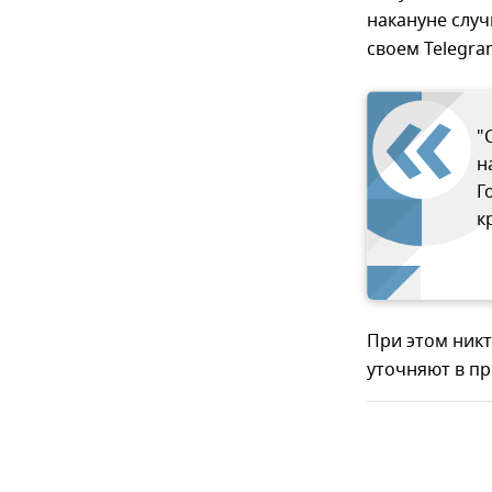
накануне слу
своем Telegra
"
н
Г
к
При этом никт
уточняют в пр