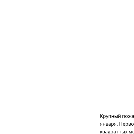
Крупный пожар
января. Перв
квадратных м