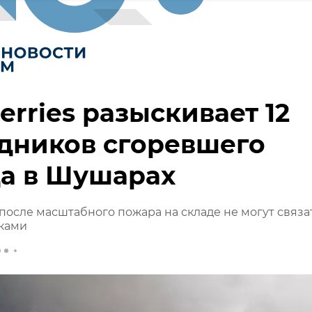
erries разыскивает 12
дников сгоревшего
да в Шушарах
s после масштабного пожара на складе не могут связа
иками