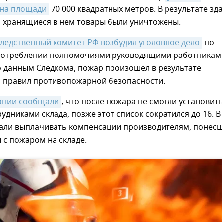
 на площади
70 000 квадратных метров. В результате зд
а хранящиеся в нем товары были уничтожены.
ледственный комитет РФ возбудил уголовное дело
по
употреблении полномочиями руководящими работникам
По данным Следкома, пожар произошел в результате
 правил противопожарной безопасности.
ании сообщали
, что после пожара не смогли установит
рудниками склада, позже этот список сократился до 16. В
али выплачивать компенсации производителям, понес
и с пожаром на складе.