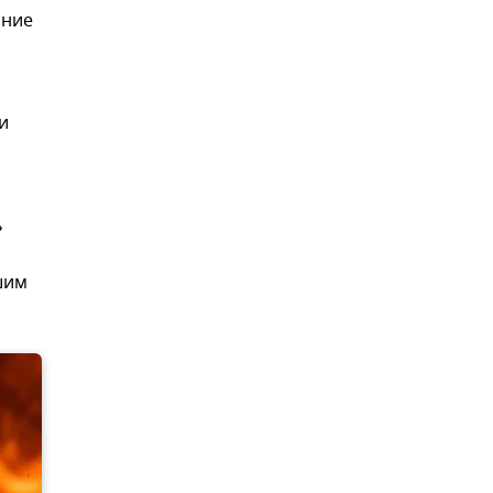
ание
и
ь
шим