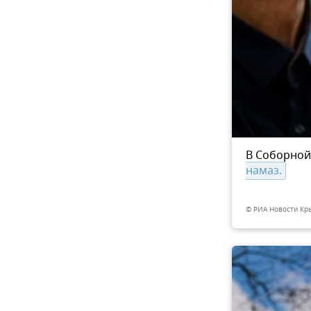
в окружении новогодних
В Соборно
13
из 13
о в городе-герое
шторма 
намаз.
© РИА Новости Кр