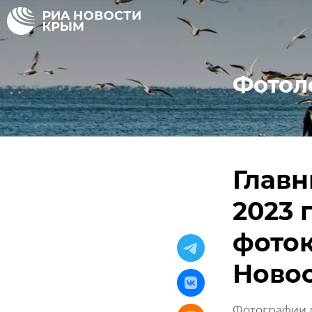
Фотол
Главн
2023 
фото
Ново
Фотографии д