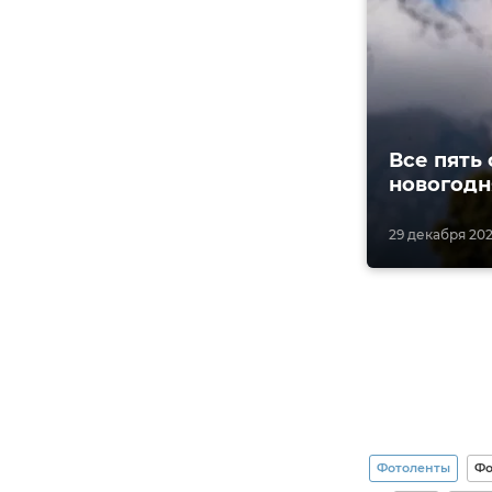
Все пять 
новогодн
29 декабря 202
Фотоленты
Фо