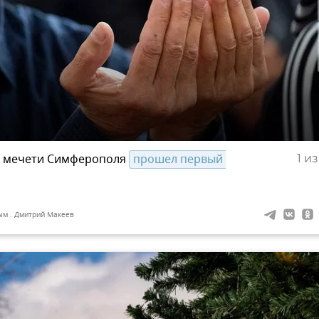
й мечети Симферополя
прошел первый 
1
из
ым . Дмитрий Макеев