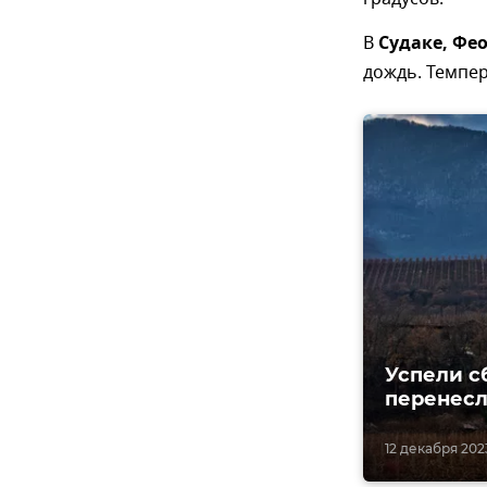
В
Судаке, Фе
дождь. Темпера
Успели с
перенесл
12 декабря 2023