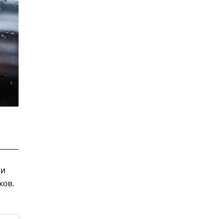
 и
ков.