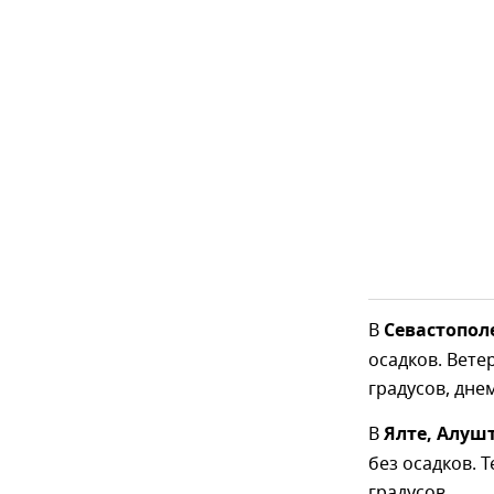
В
Севастопол
осадков. Вете
градусов, дне
В
Ялте, Алуш
без осадков. Т
градусов.