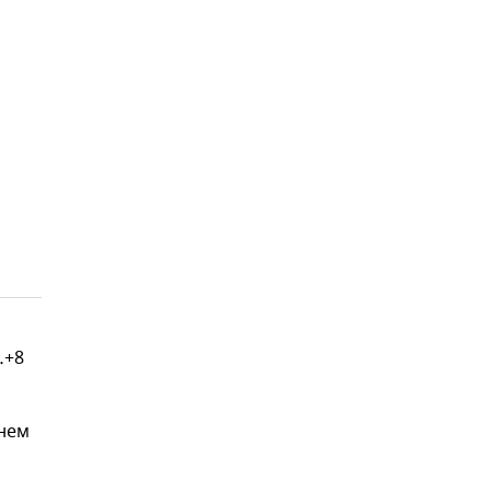
…+8
днем