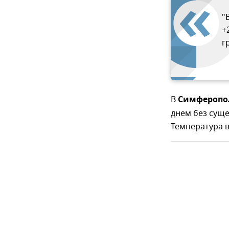
"
+
г
В
Симферопо
днем без суще
Температура во