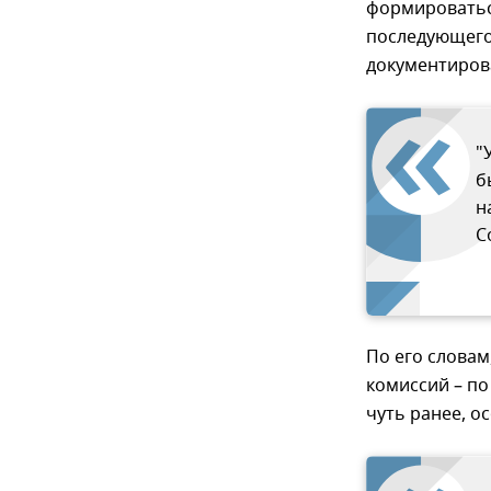
формироватьс
последующего
документиров
"
б
н
С
По его словам
комиссий – по
чуть ранее, о