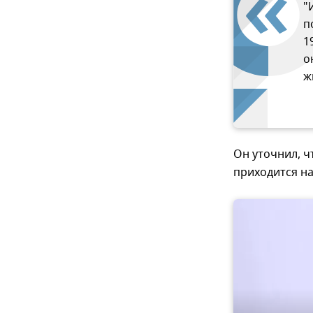
"
п
1
о
ж
Он уточнил, ч
приходится на