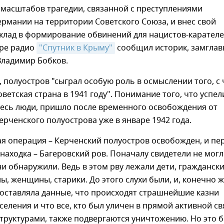
 масштабов трагедии, связанной с преступлениями
рмании на территории Советского Союза, и внес свой
клад в формирование обвинений для нацистов-карателе
ире радио
"Спутник в Крыму"
сообщил историк, замглав
Владимир Бобков.
, полуостров "сыграл особую роль в осмыслении того, с
оветская страна в 1941 году". Понимание того, что успел
десь люди, пришло после временного освобождения от
ерченского полуострова уже в январе 1942 года.
я операция – Керченский полуостров освобожден, и пе
аходка – Багеровский ров. Поначалу свидетели не мог
ни обнаружили. Ведь в этом рву лежали дети, гражданск
ы, женщины, старики. До этого слухи были, и, конечно ж
оставляла данные, что происходят страшнейшие казни
селения и что все, кто был уличен в прямой активной св
труктурами, также подвергаются уничтожению. Но это 