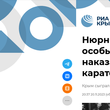
Нюрн
особы
нака
кара
Крым сыграл 
20:37 20.11.2023
(об