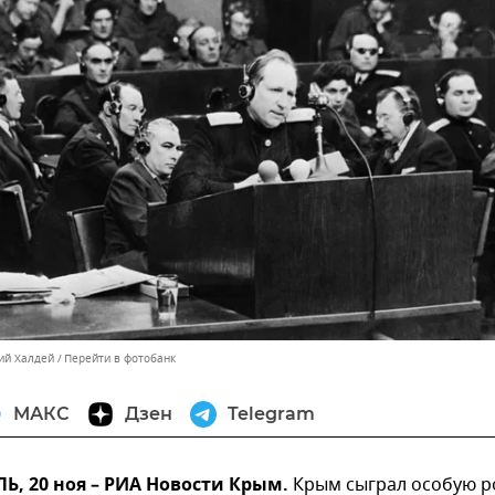
ний Халдей
Перейти в фотобанк
МАКС
Дзен
Telegram
, 20 ноя – РИА Новости Крым.
Крым сыграл особую р