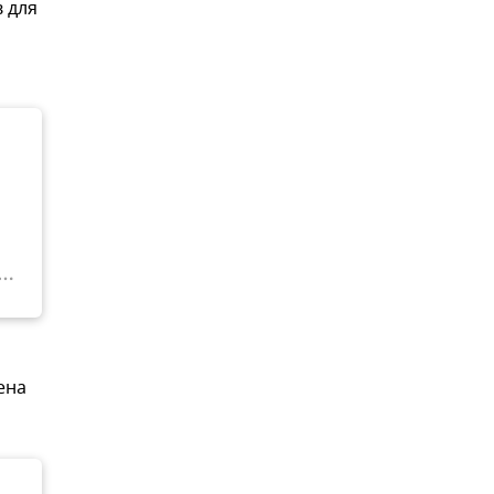
 для
ена