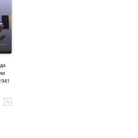
–
ода
ии
1941