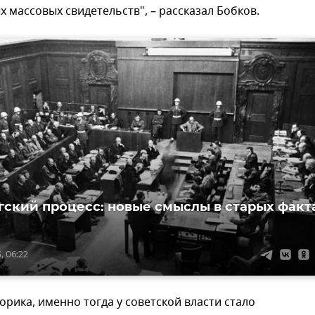
х массовых свидетельств", – рассказал Бобков.
ский процесс: новые смыслы в старых факт
, 06:22
орика, именно тогда у советской власти стало