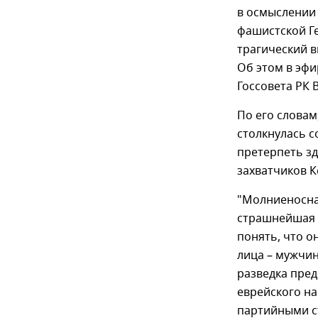
в осмыслении
фашистской Ге
трагический в
Об этом в эф
Госсовета РК 
По его словам
столкнулась с
претерпеть з
захватчиков К
"Молниеносна
страшнейшая н
понять, что о
лица – мужчин
разведка пред
еврейского на
партийными с