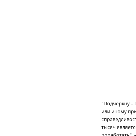
"Подчеркну – 
или иному пр
справедливост
тысяч являетс
поработать", –