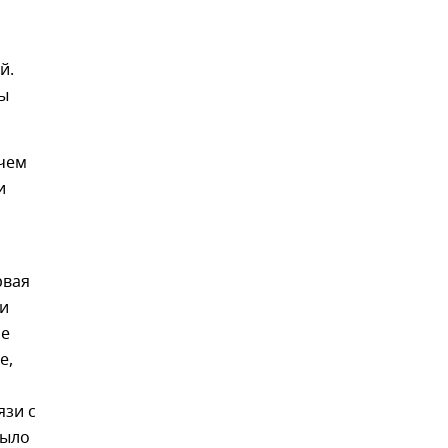
й.
ы
 чем
и
рвая
ли
ие
е,
язи с
было