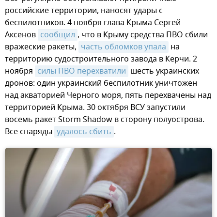
российские территории, наносят удары с
беспилотников. 4 ноября глава Крыма Сергей
Аксенов
сообщил
, что в Крыму средства ПВО сбили
вражеские ракеты,
часть обломков упала
на
территорию судостроительного завода в Керчи. 2
ноября
силы ПВО перехватили
шесть украинских
дронов: один украинский беспилотник уничтожен
над акваторией Черного моря, пять перехвачены над
территорией Крыма. 30 октября ВСУ запустили
восемь ракет Storm Shadow в сторону полуострова.
Все снаряды
удалось сбить
.