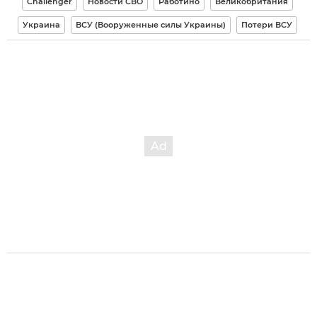
Challenger
Новости СВО
Работино
Великобритания
Украина
ВСУ (Вооруженные силы Украины)
Потери ВСУ