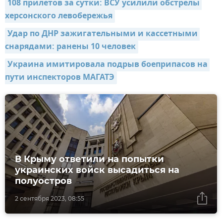
108 прилетов за сутки: ВСУ усилили обстрелы 
херсонского левобережья
Удар по ДНР зажигательными и кассетными 
снарядами: ранены 10 человек
Украина имитировала подрыв боеприпасов на 
пути инспекторов МАГАТЭ
В Крыму ответили на попытки
украинских войск высадиться на
полуостров
2 сентября 2023, 08:55