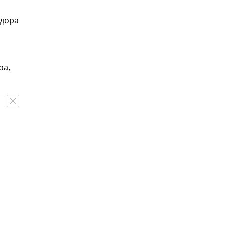
идора
ра,