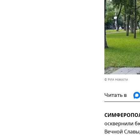
© РИА Новости
Читать в
СИМФЕРОПОЛЬ
осквернили бю
Вечной Славы