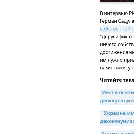
В интервью РИ
Герман Садула
собственной 
"Дерусификато
ничего собств
достижениями 
им нужно прид
памятники, уни
Читайте так
Мест в психи
деоккупации
"Украина им
декоммуниз