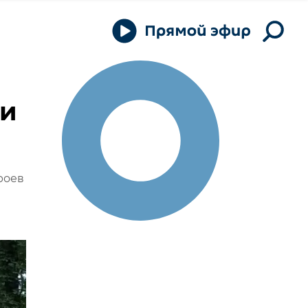
ли
роев