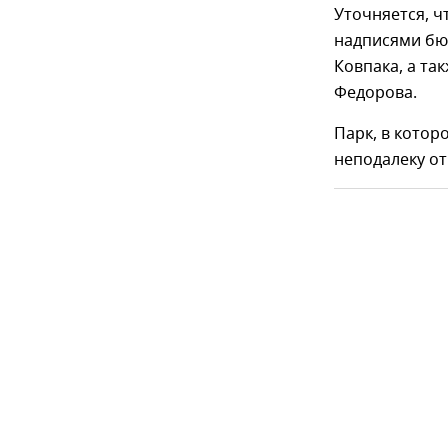
Уточняется, ч
надписями бю
Ковпака, а та
Федорова.
Парк, в котор
неподалеку от