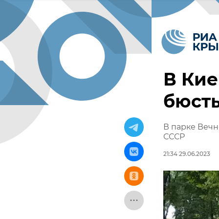
В Кие
бюсты
В парке Вечн
СССР
21:34 29.06.2023