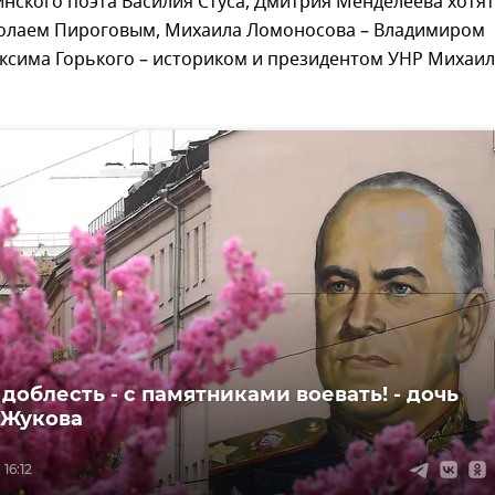
нского поэта Василия Стуса, Дмитрия Менделеева хотят
олаем Пироговым, Михаила Ломоносова – Владимиром
аксима Горького – историком и президентом УНР Михаи
 доблесть - с памятниками воевать! - дочь
 Жукова
16:12