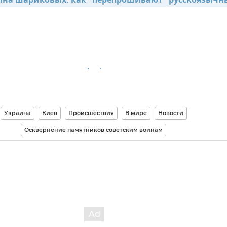
на шариковых: как "перепрошивают" русскоязычны
Украина
Киев
Происшествия
В мире
Новости
Осквернение памятников советским воинам