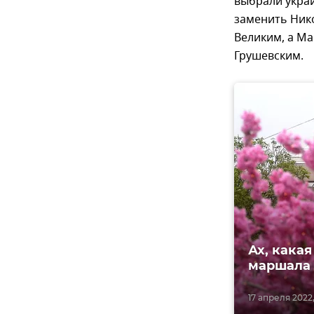
выбрали украи
заменить Ник
Великим, а М
Грушевским.
Ах, какая
маршала
17 апреля 2022, 