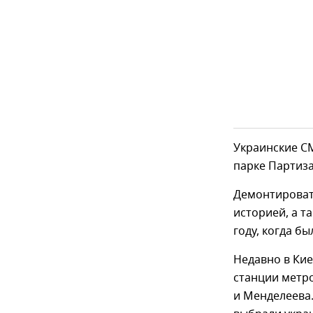
Украинские С
парке Партиза
Демонтировать
историей, а т
году, когда б
Недавно в Ки
станции метр
и Менделеева.