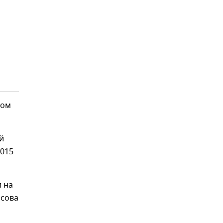
ком
й
2015
и на
осова