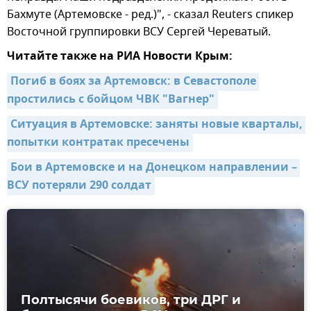
Бахмуте (Артемовске - ред.)", - сказал Reuters спикер
Восточной группировки ВСУ Сергей Череватый.
Читайте также на РИА Новости Крым:
Погиб в боях за Артемовск: в Севастополе 
простились с бойцом ЧВК "Вагнер"
Ситуация в Артемовске: заняты новые кварталы, 
попытки контратак пресечены
Бои в Артемовске и на Донецком направлении – 
ВСУ потеряли 290 солдат
Полтысячи боевиков, три ДРГ и