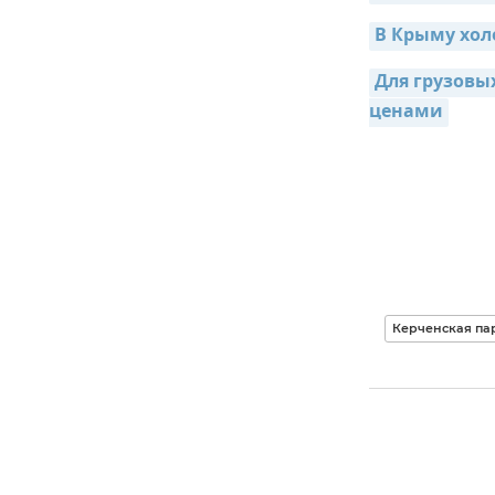
В Крыму хол
Для грузовых
ценами
Керченская па