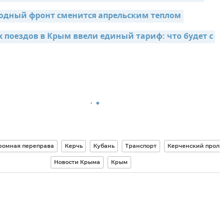
одный фронт сменится апрельским теплом
 поездов в Крым ввели единый тариф: что будет с 
ромная переправа
Керчь
Кубань
Транспорт
Керченский прол
Новости Крыма
Крым