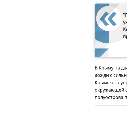
"
у
К
п
В Крыму на д
дожди с сильн
Крымского уп
окружающей ср
полуострова 