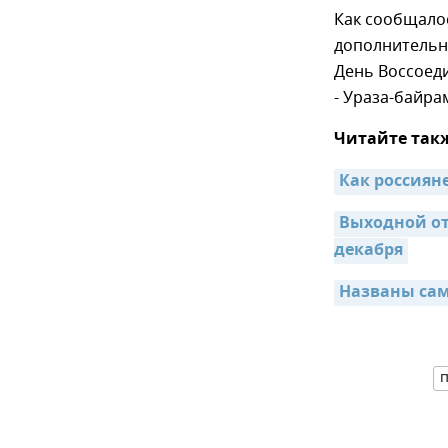
Как сообщало
дополнительн
День Воссоеди
- Ураза-байра
Читайте так
Как россияне
Выходной от
декабря
Названы сам
П