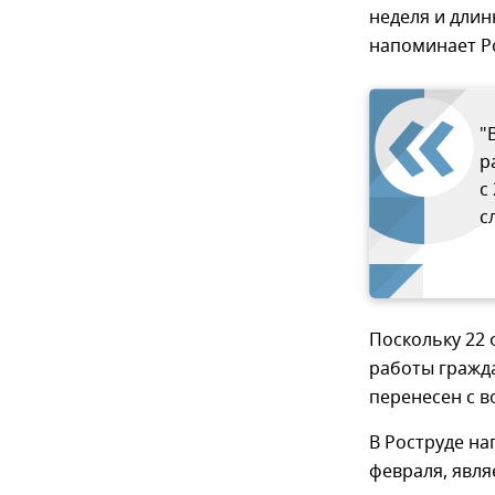
неделя и длин
напоминает Р
"
р
с
с
Поскольку 22
работы гражд
перенесен с в
В Роструде на
февраля, явля