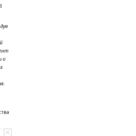
d
одув
й
дент
и о
их
я.
ства