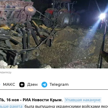
Pożarniczy
МАКС
Дзен
Telegram
, 16 ноя – РИА Новости Крым.
Упавшая накануне 
льше ракета 
была выпущена украинскими войсками як