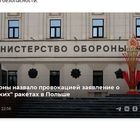
 безопасности.
ны назвало провокацией заявление о
ких" ракетах в Польше
 22:56