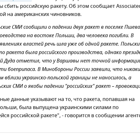
бы сбить российскую ракету. Об этом сообщает Associate
кой на американских чиновников.
ьские СМИ сообщили о падении двух ракет в поселке Пшев
оеводства на востоке Польши, два человека погибли. В
явлениях властей речь шла уже об одной ракете. Польски
то ракета была российского производства, однако прези
й Дуда отметил, что у Варшавы нет точной информаци
и боеприпаса. В Минобороны России заявили, что никак
м вблизи украинско-польской границы не наносилось, а
ских СМИ о якобы падении "российских" ракет – провокаци
ые данные указывают на то, что ракета, попавшая на
ольши, была выпущена украинскими силами по
я российской ракете", - говорится в сообщении агент