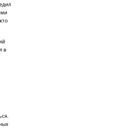
едил
ами
кто
ий
л в
ься.
ных