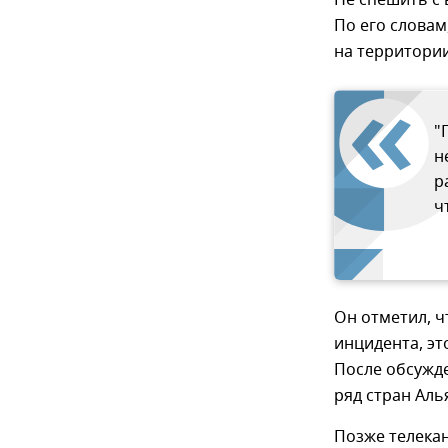
Не спешить с
По его словам
на территории
"
н
р
ч
Он отметил, ч
инцидента, эт
После обсужде
ряд стран Аль
Позже телекан