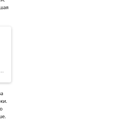
н.
вшая
ва
ки.
то
ше.