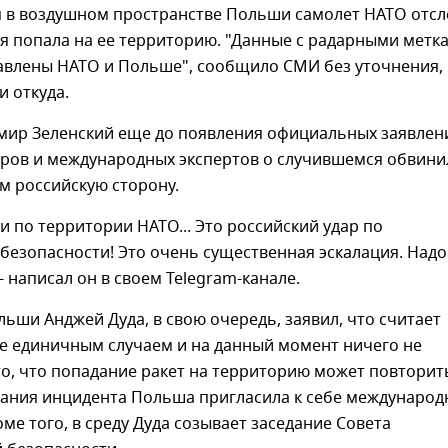
 в воздушном пространстве Польши самолет НАТО отсл
ая попала на ее территорию. "Данные с радарными метк
авлены НАТО и Польше", сообщило СМИ без уточнения, 
и откуда.
мир Зеленский еще до появления официальных заявлен
еров и международных экспертов о случившемся обвини
 российскую сторону.
и по территории НАТО... Это российский удар по
безопасности! Это очень существенная эскалация. Надо
- написал он в своем Telegram-канале.
ьши Анджей Дуда, в свою очередь, заявил, что считает
 единичным случаем и на данный момент ничего не
то, что попадание ракет на территорию может повторит
вания инцидента Польша пригласила к себе международ
оме того, в среду Дуда созывает заседание Совета