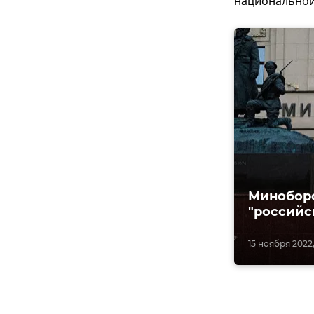
национальной
Миноборо
"российс
15 ноября 2022,