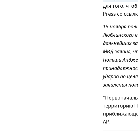
для того, что
Press со ссыл
15 ноября пол
Люблинского в
дальнейших за
МИД заявил, ч
Польши Андже
принадлежност
ударов по целя
заявления поль
"Первоначальн
территорию П
приближающейс
АР.