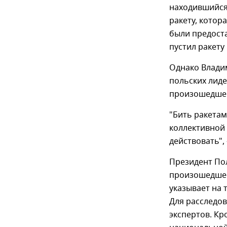
находившийся
ракету, котор
были предост
пустил ракету 
Однако Влади
польских лид
произошедшем
"Бить ракетам
коллективной 
действовать", 
Президент Пол
произошедшее
указывает на 
Для расследо
экспертов. Кр