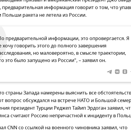
 выводами призвал и американский президент Джо Байде
, предварительная информация говорит о том, что упа
 Польши ракета не летела из России.
По предварительной информации, это опровергается. Я
е хочу говорить этого до полного завершения
асследования, но маловероятно, в смысле траектории,
то это было запущено из России", – заявил он.
то страны Запада намерены выяснить все обстоятельст
от вопрос обсуждался на встрече НАТО и Большой семер
ния президент Турции Реджеп Тайип Эрдоган заявил, ч
янса считают Россию непричастной к инциденту в Поль
ал CNN со ссылкой на военного чиновника заявил, что