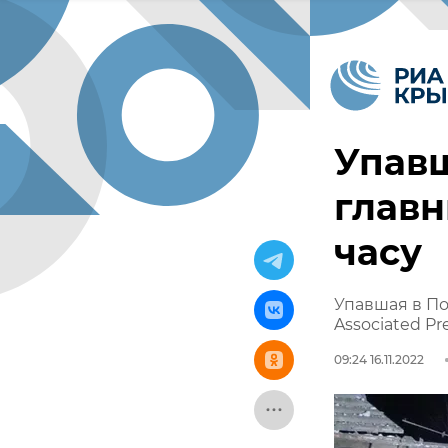
Упавш
главн
часу
Упавшая в П
Associated Pr
09:24 16.11.2022