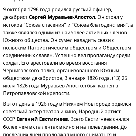
9 октября 1796 года родился русский офицер,
декабрист
Сергей Муравьев-Апостол
. Он стоял у
истоков "Союза спасения" и "Союза благоденствия", а
также являлся одним из наиболее активных членов
Южного общества. Он сумел наладить связи с
польским Патриотическим обществом и Обществом
соединенных славян. Успешно вел пропаганду среди
солдат. Его арестовали во время восстания
Черниговского полка, организованного Южным
обществом декабристов, 3 января 1826 года. (13) 25
июля 1826 года Муравьев-Апостол был казнен в
Петропавловской крепости.
В этот день в 1926 году в Нижнем Новгороде родился
советский актер театра и кино, Народный артист
СССР
Евгений Евстигнеев
. Всего Евстигнеев снялся
более чем в ста лентах в кино и на телевидении. До
последних дней продолжал много сниматься и