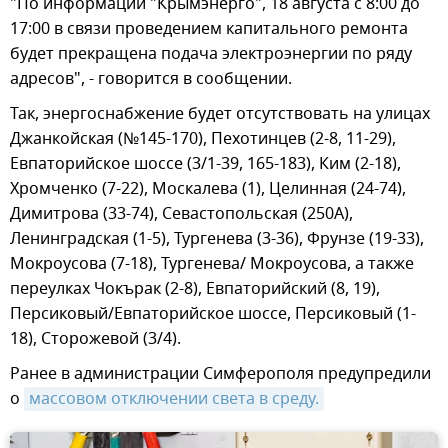
"По информации "Крымэнерго", 18 августа с 8:00 до
17:00 в связи проведением капитального ремонта
будет прекращена подача электроэнергии по ряду
адресов", - говорится в сообщении.
Так, энергоснабжение будет отсутствовать на улицах
Джанкойская (№145-170), Пехотинцев (2-8, 11-29),
Евпаторийское шоссе (3/1-39, 165-183), Ким (2-18),
Хромченко (7-22), Москалева (1), Целинная (24-74),
Димитрова (33-74), Севастопольская (250А),
Ленинградская (1-5), Тургенева (3-36), Фрунзе (19-33),
Мокроусова (7-18), Тургенева/ Мокроусова, а также
переулках Чокърак (2-8), Евпаторийский (8, 19),
Персиковый/Евпаторийское шоссе, Персиковый (1-
18), Сторожевой (3/4).
Ранее в администрации Симферополя предупредили
о
массовом отключении света в среду.