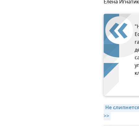
Елена Игнатик
"
Е
г
д
с
у
к
Не слипнетс
>>