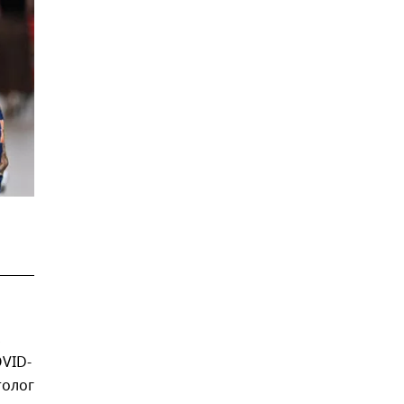
,
VID-
толог