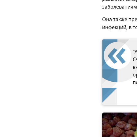
заболеваниям"
Она также пре
инфекций, в т
"
С
в
о
п