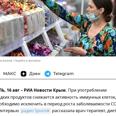
им Блинов
Перейти в фотобанк
МАКС
Дзен
Telegram
, 16 авг – РИА Новости Крым.
При употреблении
дких продуктов снижается активность иммунных клеток
еобходимо исключить в период роста заболеваемости CO
 интервью
радио Sputnik
рассказала врач-терапевт, дие