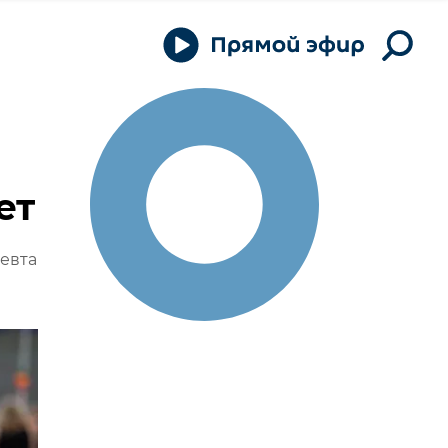
ет
евта