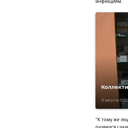
инфекциям.
Коллекти
12 августа 2022,
"К тому же лю
развился сах