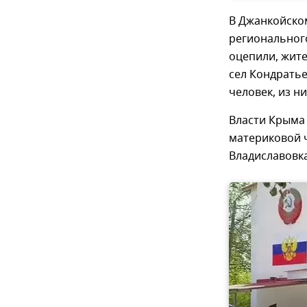
В Джанкойско
региональног
оцепили, жите
сел Кондратье
человек, из н
Власти Крыма
материковой ч
Владиславовка