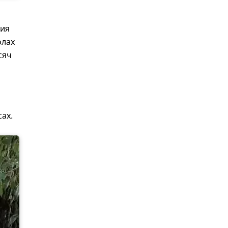
вия
олах
сяч
ах.