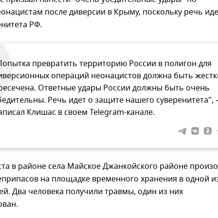
онацистам после диверсии в Крыму, поскольку речь иде
нитета РФ.
Попытка превратить территорию России в полигон для
иверсионных операций неонацистов должна быть жестк
ресечена. Ответные удары России должны быть очень
бедительны. Речь идет о защите нашего суверенитета", 
аписал Клишас в своем Telegram-канале.
ста в районе села Майское Джанкойского районе произ
еприпасов на площадке временного хранения в одной и
ей. Два человека получили травмы, один из них
ован.