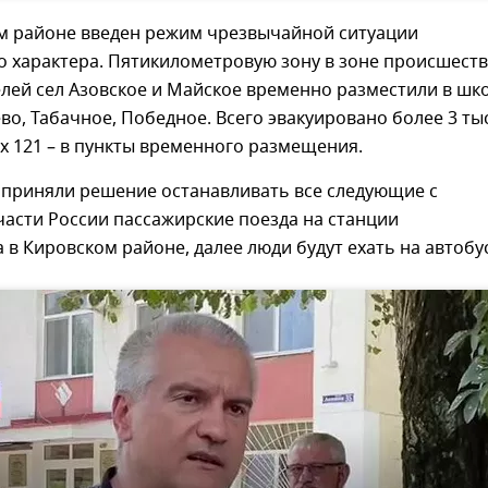
м районе введен режим чрезвычайной ситуации
о характера. Пятикилометровую зону в зоне происшест
лей сел Азовское и Майское временно разместили в шк
во, Табачное, Победное. Всего эвакуировано более 3 ты
их 121 – в пункты временного размещения.
 приняли решение останавливать все следующие с
асти России пассажирские поезда на станции
 в Кировском районе, далее люди будут ехать на автобус