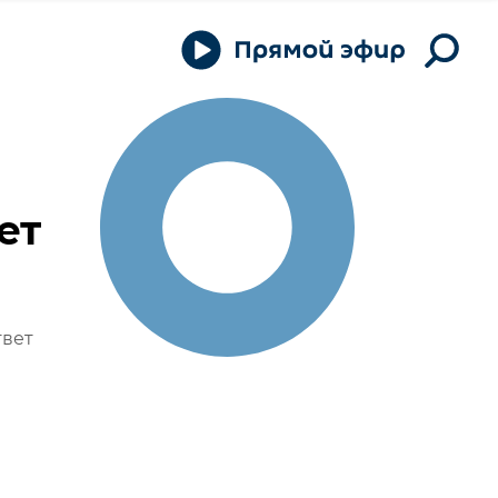
ет
твет