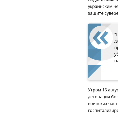
украинским не
защите сувере
"
д
п
у
н
Утром 16 авгу
детонация бо
воинских част
госпитализир