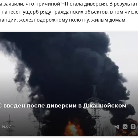
заявили, что причиной ЧП стала диверсия. В результат
нанесен ущерб ряду гражданских объектов, в том числ
станции, железнодорожному полотну, жилым домам.
 введен после диверсии в Джанкойском
 14:07