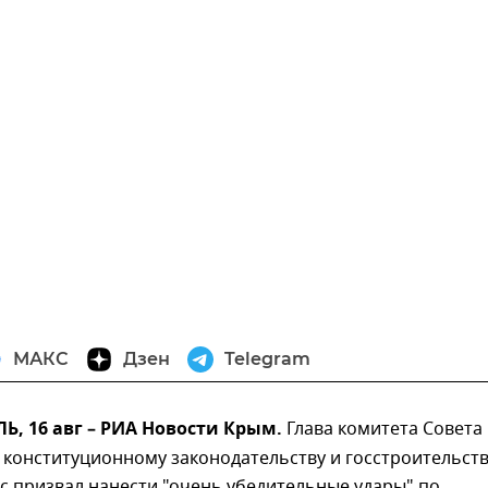
МАКС
Дзен
Telegram
, 16 авг – РИА Новости Крым.
Глава комитета Совета
 конституционному законодательству и госстроительст
с призвал нанести "очень убедительные удары" по