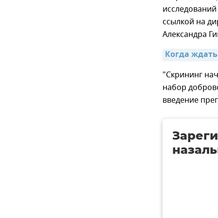
исследований 
ссылкой на д
Александра Ги
Когда ждать
"Скрининг нач
набор доброво
введение препа
Зареги
назаль