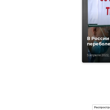
В России
переболе
5 апреля 2022,
Распростр