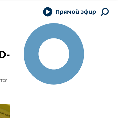
D-
утся