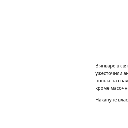
В январе в св
ужесточили а
пошла на спад
кроме масочн
Накануне вла