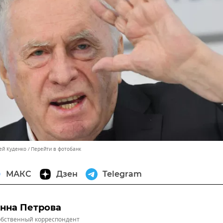
ей Куденко
Перейти в фотобанк
МАКС
Дзен
Telegram
нна Петрова
бственный корреспондент