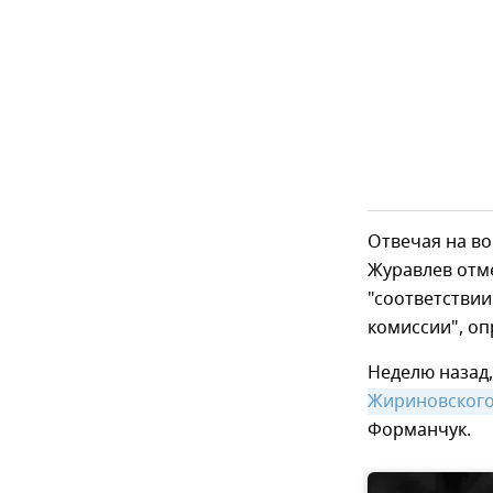
Отвечая на во
Журавлев отме
"соответстви
комиссии", оп
Неделю назад,
Жириновского
Форманчук.