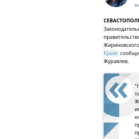
В
СЕВАСТОПОЛЬ,
Законодатель
правительство
Жириновского 
Крым
сообщил
Журавлев.
"
т
Ж
и
ю
п
п