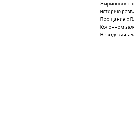
Жириновского 
историю разв
Прощание с В
Колонном зал
Новодевичье