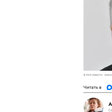
© РИА Новости . Алекс
Читать в
А
Со