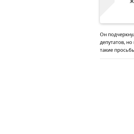
Ж
Он подчеркну
депутатов, но
такие просьбы 