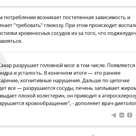
м потреблении возникает постепенная зависимость и
нает "требовать" глюкозу. При этом происходит воспа
стилки кровеносных сосудов из-за того, что поджелудо
авляться.
Сахар разрушает головной мозг в том числе. Появляется
андра и усталость. В конечном итоге — это раннее
тарение, когнитивные нарушения. Дальше по цепочке
дет все — разрушаются сосуды, печень заплывает жиро
 выдает плохой холестерин, он приводит к атеросклерозу
арушается кровообращение", - дополняет врач-диетолог