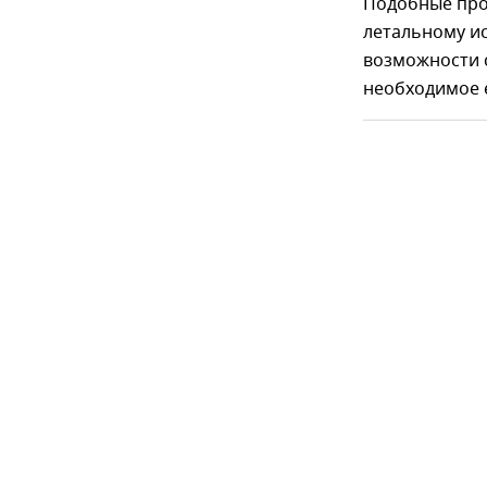
Подобные проц
летальному ис
возможности с
необходимое е