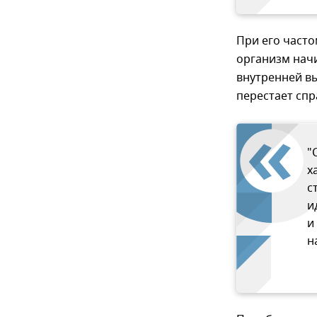
При его часто
организм начи
внутренней вы
перестает спр
"
х
с
и
и
н