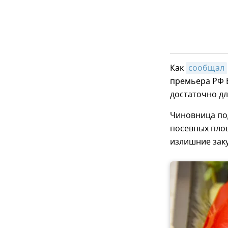
Как
сообщал
премьера РФ В
достаточно дл
Чиновница под
посевных площ
излишние заку