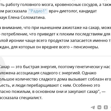
ь работу головного мозга, кровеносных сосудов, а так
ом рассказала
"Радио1"
врач-диетолог, кандидат
аук Елена Соломатина.
а внимание, что при нынешнем ажиотаже на сахар, мож
о потребление, что приведет к плохим последствиям для
злой иронии чаще всего продуктом запасается именно т
ждан, для которых он вреднее всего – пенсионеры.
Сахар — это быстрая энергия, поэтому генетически у нас
аложена ассоциация сладкого с энергией. Однако
ольшое количество сладкого дома вызывает соблазн ег
ъесть, и люди перебарщивают с ним. Особенно это
пасно пожилым, в основном они и закупают сахар", —
ассказала специалист.