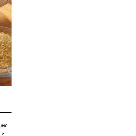
ние
 и