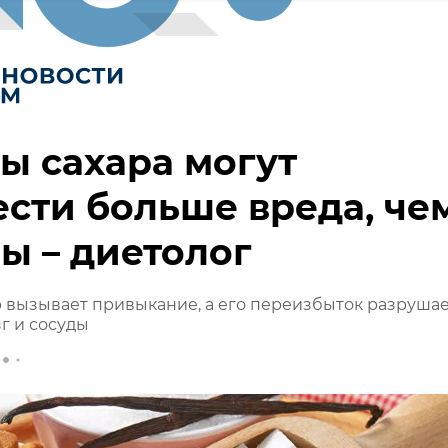
ы сахара могут
сти больше вреда, че
ы – диетолог
ар вызывает привыкание, а его переизбыток разруша
г и сосуды