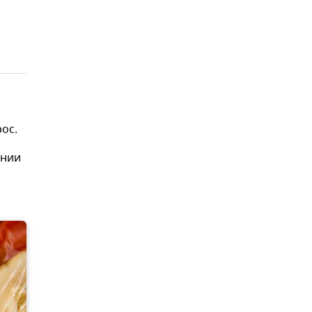
ос.
ении