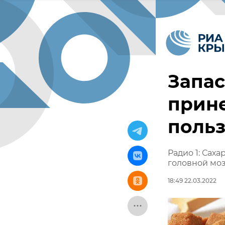
Запас
прине
польз
Радио 1: Сах
головной моз
18:49 22.03.2022