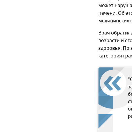
может нарушат
печени. Об эт
медицинских н
Врач обратил
возрасти и ег
здоровья. По 
категория гра
"
з
б
с
о
р