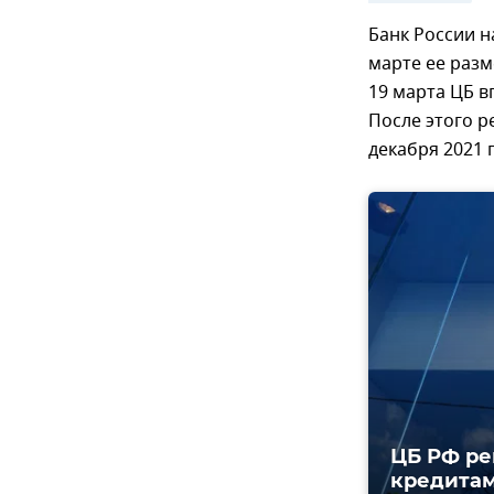
Банк России н
марте ее разм
19 марта ЦБ вп
После этого р
декабря 2021 г
ЦБ РФ ре
кредита