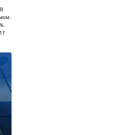
 В
умом.
%.
17