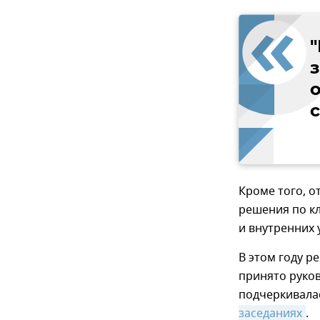
о
Кроме того, о
решения по кл
и внутренних 
В этом году р
принято руков
подчеркивал
заседаниях
.