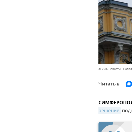
© РИА Новости . Ната
Читать в
СИМФЕРОПОЛЬ
решение
подн