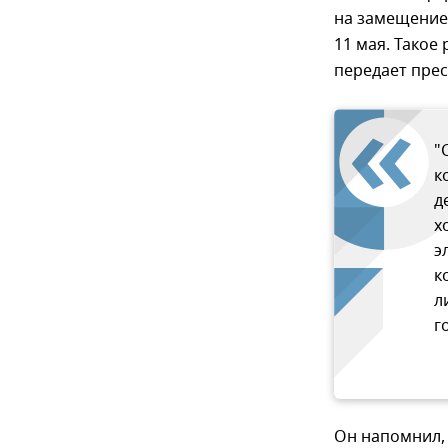
на замещение
11 мая. Такое
передает прес
"
к
д
х
э
к
л
г
Он напомнил, 