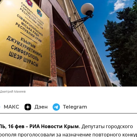
 Дмитрий Макеев
МАКС
Дзен
Telegram
, 16 фев – РИА Новости Крым.
Депутаты городского
рополя проголосовали за назначение повторного конку