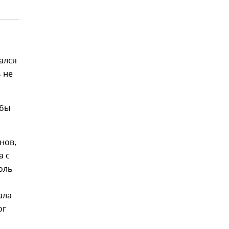
ался
 не
обы
нов,
а с
оль
ала
ог