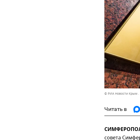
© РИА Новости Крым .
Читать в
СИМФЕРОПОЛЬ
совета Симфе