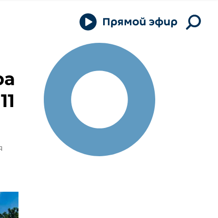
ра
11
я