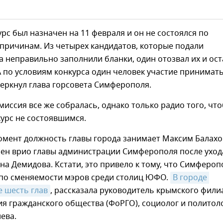
рс был назначен на 11 февраля и он не состоялся по
причинам. Из четырех кандидатов, которые подали
а неправильно заполнили бланки, один отозвал их и ост
А по условиям конкурса один человек участие принимать
черкнул глава горсовета Симферополя.
миссия все же собралась, однако только радио того, чт
урс не состоявшимся.
омент должность главы города занимает Максим Балахо
чен врио главы администрации Симферополя после уход
на Демидова. Кстати, это привело к тому, что Симфероп
 по сменяемости мэров среди столиц ЮФО.
В городе 
 шесть глав
, рассказала руководитель крымского фили
я гражданского общества (ФоРГО), социолог и политол
ева.