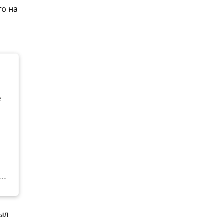
го на
е
был