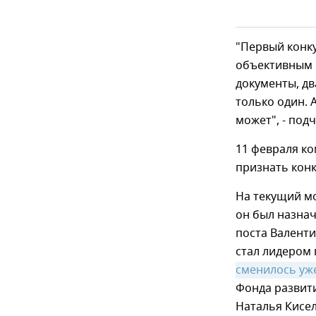
"Первый конку
объективным 
документы, дв
только один. 
может", - под
11 февраля ко
признать конк
На текущий м
он был назна
поста Валенти
стал лидером
сменилось уже
Фонда развити
Наталья Кисел