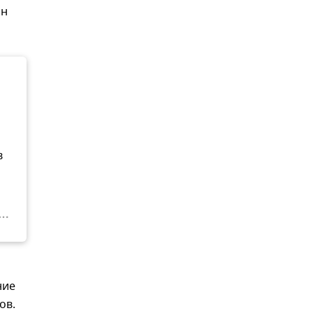
он
в
ние
ов.