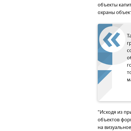
объекты капит
охраны объект
Т
г
с
о
г
т
м
"Исходя из пр
объектов фор
на визуальное