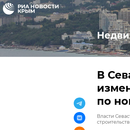
Недви
В Сев
измен
по н
Власти Сева
строительств