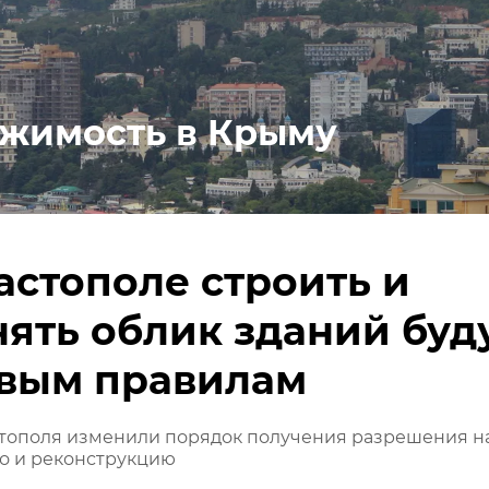
жимость в Крыму
астополе строить и
ять облик зданий буд
овым правилам
стополя изменили порядок получения разрешения н
о и реконструкцию