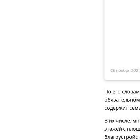
26 ноября 2021,
По его словам
обязательном
содержит семь
В их числе: м
этажей с площ
благоустройст