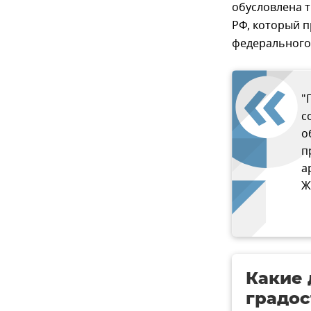
обусловлена 
РФ, который п
федерального 
"
с
о
п
а
Ж
Какие 
градос